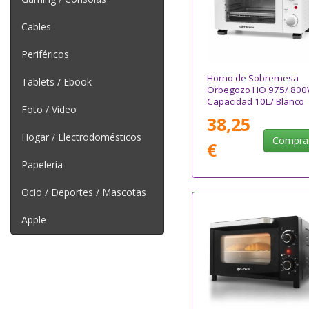
Cables
Periféricos
Horno de Sobremesa
Tablets / Ebook
Orbegozo HO 975/ 800
Capacidad 10L/ Blanco
Foto / Video
38,25
Hogar / Electrodomésticos
Compra
€
Papelería
Ocio / Deportes / Mascotas
Apple