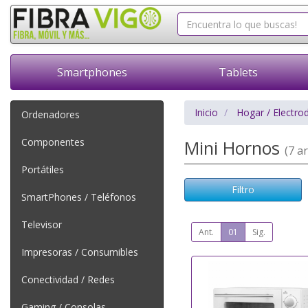
Smartphones
Tablets
Inicio
Hogar / Electro
Ordenadores
Componentes
Mini Hornos
(7 ar
Portátiles
Filtro
SmartPhones / Teléfonos
Televisor
Ant.
01
Sig.
Impresoras / Consumibles
Conectividad / Redes
Gaming / Consolas