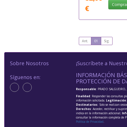
Compra
€
Ant.
01
Sig.
Sobre Nosotros
¡Suscríbete a Nuestr
INFORMACIÓN BÁS
Síguenos en:
PROTECCIÓN DE D
Responsable
: PRADO SALGUEIRO, 
Finalidad
: Responder las consultas pl
información solicitada;
Legitimación
Destinatarios
: Solo se realizan cesio
Derechos
: Acceder, rectificar y supri
indica en la información adicional;
Inf
consultar la información completa de P
Política de Privacidad
.