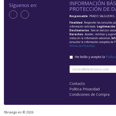
INFORMACIÓN BÁS
Síguenos en:
PROTECCIÓN DE D
Responsable
: PRADO SALGUEIRO, 
Finalidad
: Responder las consultas pl
información solicitada;
Legitimación
Destinatarios
: Solo se realizan cesio
Derechos
: Acceder, rectificar y supri
indica en la información adicional;
Inf
consultar la información completa de P
Política de Privacidad
.
He leído y acepto la
Polític
Contacto
Política Privacidad
Condiciones de Compra
fibravigo.es © 2026