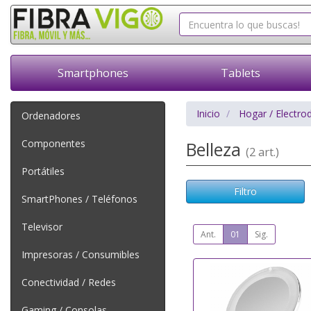
Smartphones
Tablets
Inicio
Hogar / Electro
Ordenadores
Componentes
Belleza
(2 art.)
Portátiles
Filtro
SmartPhones / Teléfonos
Televisor
Ant.
01
Sig.
Impresoras / Consumibles
Conectividad / Redes
Gaming / Consolas