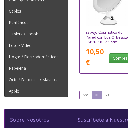
Cables
Periféricos
Espejo Cosmético de
Tablets / Ebook
Pared con Luz Orbegoz
ESP 1010/ Ø17cm
Foto / Video
10,50
Hogar / Electrodomésticos
Compra
€
Papelería
Ocio / Deportes / Mascotas
Apple
Ant.
01
Sig.
Sobre Nosotros
¡Suscríbete a Nuestr