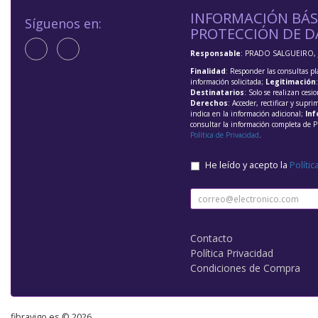
INFORMACIÓN BÁS
Síguenos en:
PROTECCIÓN DE D
Responsable
: PRADO SALGUEIRO, 
Finalidad
: Responder las consultas pl
información solicitada;
Legitimación
Destinatarios
: Solo se realizan cesio
Derechos
: Acceder, rectificar y supri
indica en la información adicional;
Inf
consultar la información completa de P
Política de Privacidad
.
He leído y acepto la
Polític
Contacto
Política Privacidad
Condiciones de Compra
fibravigo.es © 2026