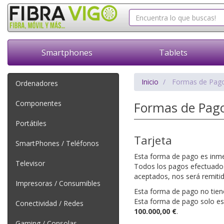
Smartphones
Tablets
Inicio
Formas de Pag
Ordenadores
Componentes
Formas de Pag
Portátiles
Tarjeta
SmartPhones / Teléfonos
Esta forma de pago es inme
Televisor
Todos los pagos efectuados
aceptados, nos será remitid
Impresoras / Consumibles
Esta forma de pago no tiene
Esta forma de pago solo es
Conectividad / Redes
100.000,00 €
.
Gaming / Consolas