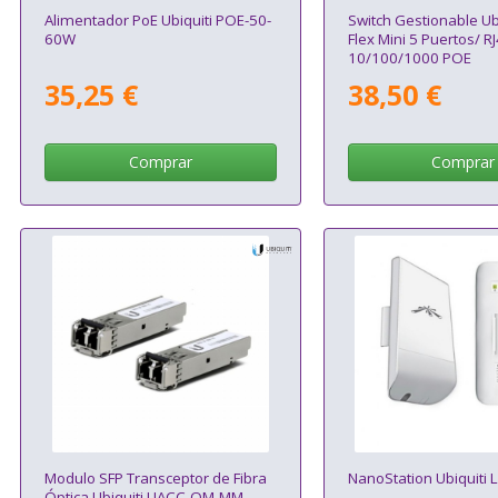
Alimentador PoE Ubiquiti POE-50-
Switch Gestionable Ub
60W
Flex Mini 5 Puertos/ R
10/100/1000 POE
35,25 €
38,50 €
Comprar
Comprar
Modulo SFP Transceptor de Fibra
NanoStation Ubiquiti
Óptica Ubiquiti UACC-OM-MM-