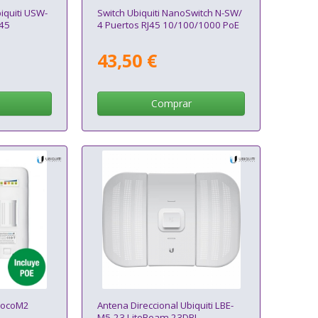
iquiti USW-
Switch Ubiquiti NanoSwitch N-SW/
J45
4 Puertos RJ45 10/100/1000 PoE
43,50 €
Comprar
 LocoM2
Antena Direccional Ubiquiti LBE-
M5-23 LiteBeam 23DBI