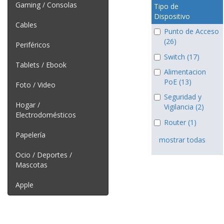
Gaming / Consolas
Tipo de
Dispositivo
Cables
Punto de Acceso
(26)
Periféricos
Switch (17)
Tablets / Ebook
Alimentacion
PoE (13)
Foto / Video
Seguridad y
Hogar /
Vigilancia (2)
Electrodomésticos
Router (1)
Papelería
mostrar todas
Ocio / Deportes /
Mascotas
Apple