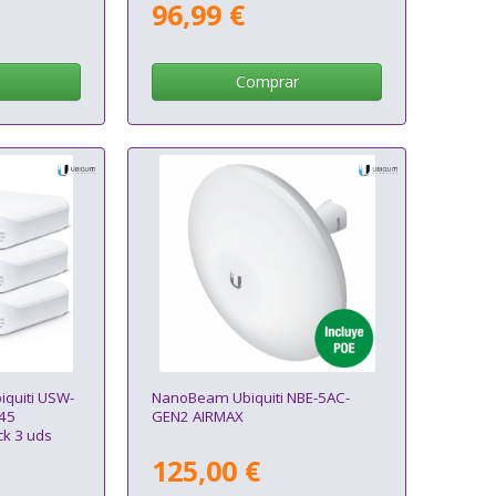
96,99 €
Comprar
iquiti USW-
NanoBeam Ubiquiti NBE-5AC-
J45
GEN2 AIRMAX
k 3 uds
125,00 €