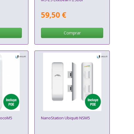
59,50 €
Comprar
 LocoM5
NanoStation Ubiquiti NSM5