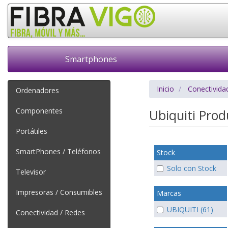
Smartphones
Inicio
Conectivida
Ordenadores
Componentes
Ubiquiti Pro
Portátiles
SmartPhones / Teléfonos
Stock
Solo con Stock
Televisor
Impresoras / Consumibles
Marcas
UBIQUITI (61)
Conectividad / Redes