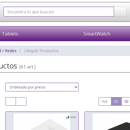
Tablets
SmartWatch
d / Redes
Ubiquiti Productos
ductos
(61 art.)
Ant.
01
02