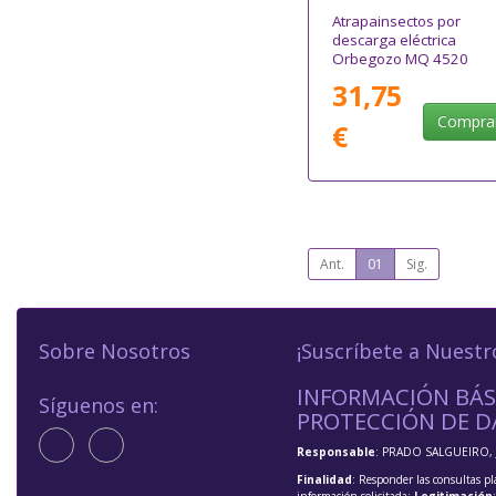
Atrapainsectos por
descarga eléctrica
Orbegozo MQ 4520
31,75
Compra
€
Ant.
01
Sig.
Sobre Nosotros
¡Suscríbete a Nuestr
INFORMACIÓN BÁS
Síguenos en:
PROTECCIÓN DE D
Responsable
: PRADO SALGUEIRO, 
Finalidad
: Responder las consultas pl