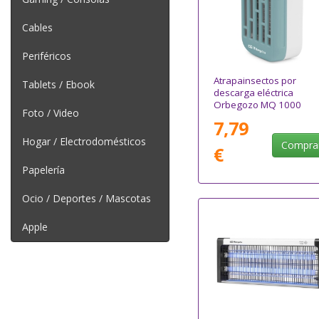
Cables
Periféricos
Atrapainsectos por
Tablets / Ebook
descarga eléctrica
Orbegozo MQ 1000
Foto / Video
7,79
Hogar / Electrodomésticos
Compra
€
Papelería
Ocio / Deportes / Mascotas
Apple