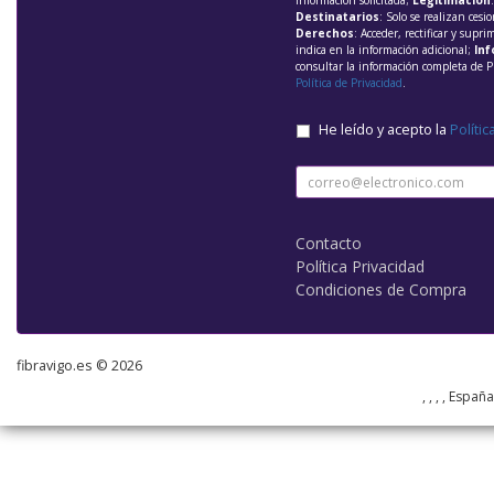
información solicitada;
Legitimación
Destinatarios
: Solo se realizan cesio
Derechos
: Acceder, rectificar y supri
indica en la información adicional;
Inf
consultar la información completa de P
Política de Privacidad
.
He leído y acepto la
Polític
Contacto
Política Privacidad
Condiciones de Compra
fibravigo.es © 2026
, , , , Españ