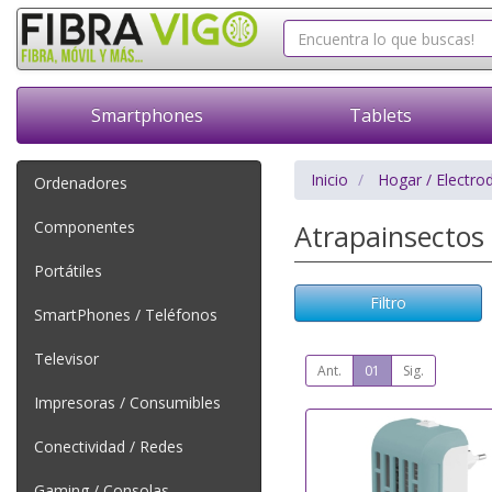
Smartphones
Tablets
Inicio
Hogar / Electro
Ordenadores
Componentes
Atrapainsectos
Portátiles
Filtro
SmartPhones / Teléfonos
Televisor
Ant.
01
Sig.
Impresoras / Consumibles
Conectividad / Redes
Gaming / Consolas