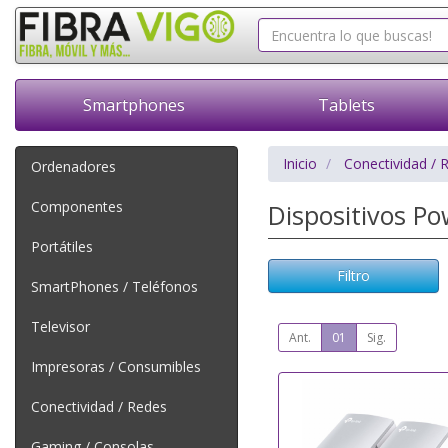
Smartphones
Tablets
Inicio
Conectividad / 
Ordenadores
Componentes
Dispositivos Po
Portátiles
Filtro
SmartPhones / Teléfonos
Televisor
Ant.
01
Sig.
Impresoras / Consumibles
Conectividad / Redes
Gaming / Consolas