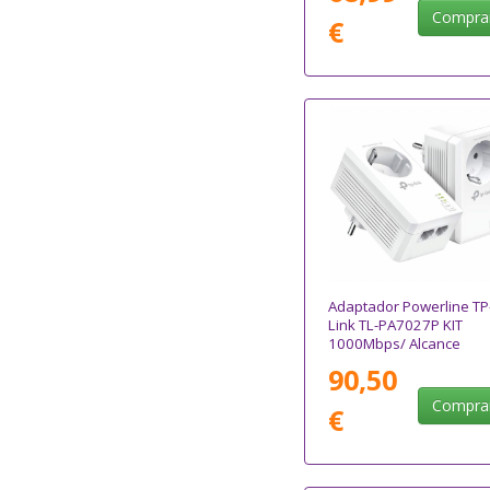
Compra
€
Adaptador Powerline TP
Link TL-PA7027P KIT
1000Mbps/ Alcance
300m/ Pack de 2
90,50
Compra
€