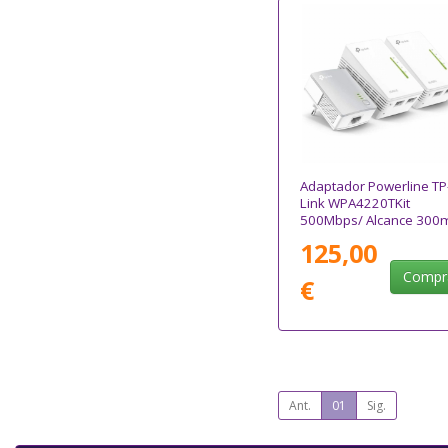
Adaptador Powerline TP
Link WPA4220TKit
500Mbps/ Alcance 300
Pack de 3
125,00
Compr
€
Ant.
01
Sig.