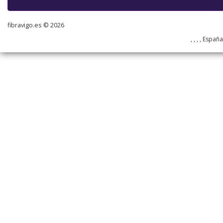
fibravigo.es © 2026
, , , , Españ