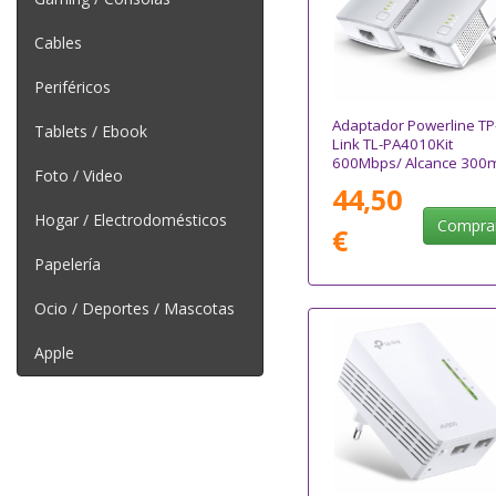
Cables
Periféricos
Adaptador Powerline TP
Tablets / Ebook
Link TL-PA4010Kit
600Mbps/ Alcance 300
Foto / Video
Pack de 2
44,50
Hogar / Electrodomésticos
Compra
€
Papelería
Ocio / Deportes / Mascotas
Apple