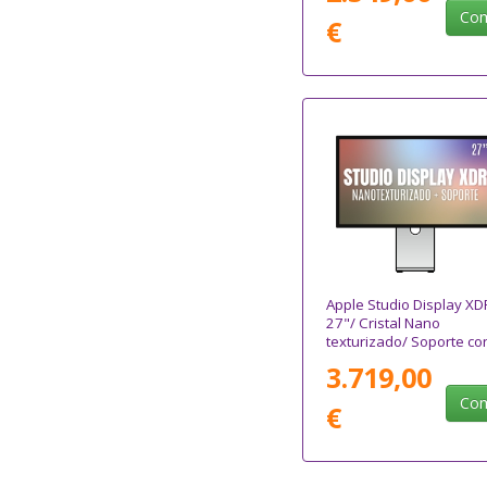
Com
€
Apple Studio Display XD
27"/ Cristal Nano
texturizado/ Soporte co
altura e inclinación
3.719,00
ajustable
Com
€