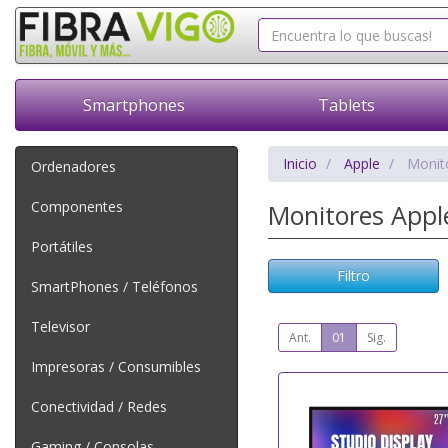
Smartphones
Tablets
Inicio
Apple
Monit
Ordenadores
Componentes
Monitores App
Portátiles
Filtro
SmartPhones / Teléfonos
Televisor
Ant.
01
Sig.
Impresoras / Consumibles
Conectividad / Redes
Gaming / Consolas