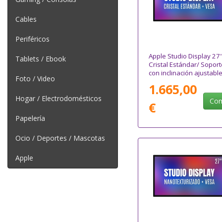
Cables
Periféricos
Apple Studio Display 27
Tablets / Ebook
Cristal Estándar/ Soport
con inclinación ajustabl
Foto / Video
1.665,00
Hogar / Electrodomésticos
Com
€
Papelería
Ocio / Deportes / Mascotas
Apple