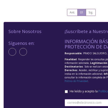
Ant.
01
Sig.
Sobre Nosotros
¡Suscríbete a Nuestr
INFORMACIÓN BÁS
Síguenos en:
PROTECCIÓN DE D
Responsable
: PRADO SALGUEIRO, 
Finalidad
: Responder las consultas pl
información solicitada;
Legitimación
Destinatarios
: Solo se realizan cesio
Derechos
: Acceder, rectificar y supri
indica en la información adicional;
Inf
consultar la información completa de P
Política de Privacidad
.
He leído y acepto la
Polític