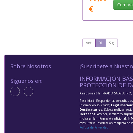
Compra
€
Ant.
01
Sig.
Sobre Nosotros
¡Suscríbete a Nuestr
INFORMACIÓN BÁS
Síguenos en:
PROTECCIÓN DE D
Responsable
: PRADO SALGUEIRO, 
Finalidad
: Responder las consultas pl
información solicitada;
Legitimación
Destinatarios
: Solo se realizan cesio
Derechos
: Acceder, rectificar y supri
indica en la información adicional;
Inf
consultar la información completa de P
Política de Privacidad
.