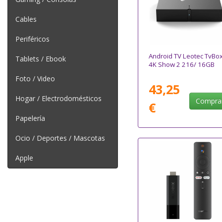
Cables
Periféricos
Android TV Leotec TvBo
Tablets / Ebook
4K Show 2 216/ 16GB
Foto / Video
43,25
Hogar / Electrodomésticos
Compra
€
Papelería
Ocio / Deportes / Mascotas
Apple