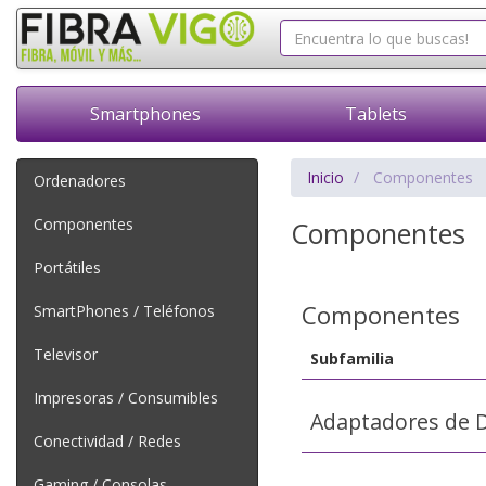
Smartphones
Tablets
Inicio
Componentes
Ordenadores
Componentes
Componentes
Portátiles
Componentes
SmartPhones / Teléfonos
Televisor
Subfamilia
Impresoras / Consumibles
Adaptadores de D
Conectividad / Redes
Gaming / Consolas