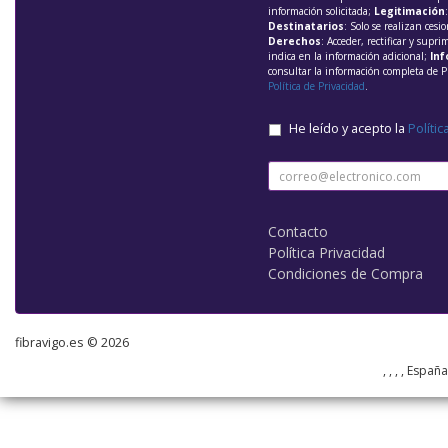
información solicitada;
Legitimación
Destinatarios
: Solo se realizan cesio
Derechos
: Acceder, rectificar y supri
indica en la información adicional;
Inf
consultar la información completa de P
Política de Privacidad
.
He leído y acepto la
Polític
Contacto
Política Privacidad
Condiciones de Compra
fibravigo.es © 2026
, , , , Españ