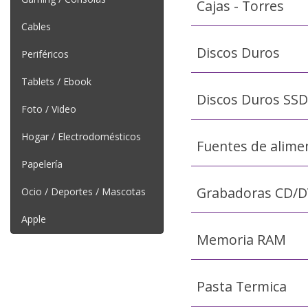
Cajas - Torres
Cables
Discos Duros
Periféricos
Tablets / Ebook
Discos Duros SSD
Foto / Video
Hogar / Electrodomésticos
Fuentes de alime
Papelería
Grabadoras CD/
Ocio / Deportes / Mascotas
Apple
Memoria RAM
Pasta Termica