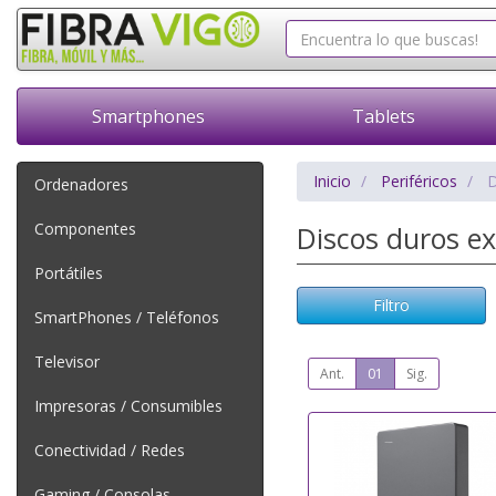
Smartphones
Tablets
Inicio
Periféricos
D
Ordenadores
Componentes
Discos duros e
Portátiles
Filtro
SmartPhones / Teléfonos
Televisor
Ant.
01
Sig.
Impresoras / Consumibles
Conectividad / Redes
Gaming / Consolas