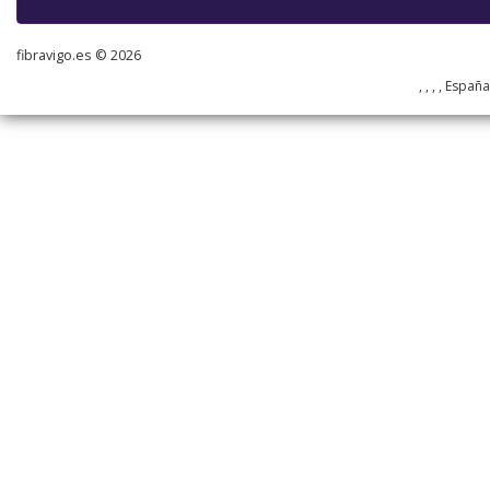
fibravigo.es © 2026
, , , , Españ