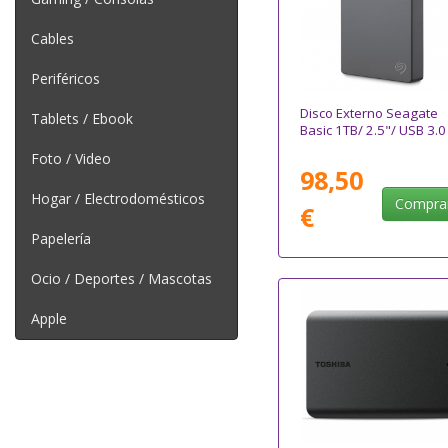
Cables
Periféricos
Disco Externo Seagate
Tablets / Ebook
Basic 1TB/ 2.5"/ USB 3.0
Foto / Video
98,50
Hogar / Electrodomésticos
Compra
€
Papelería
Ocio / Deportes / Mascotas
Apple