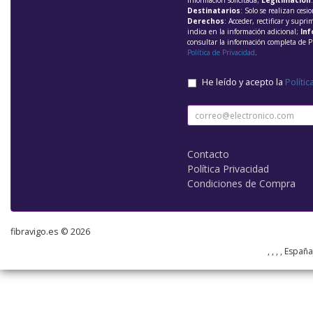
información solicitada;
Legitimación
Destinatarios
: Solo se realizan cesio
Derechos
: Acceder, rectificar y supri
indica en la información adicional;
Inf
consultar la información completa de P
Política de Privacidad
.
He leído y acepto la
Polític
Contacto
Política Privacidad
Condiciones de Compra
fibravigo.es © 2026
, , , , Españ