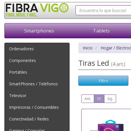
Smartphones
Tablets
Inicio
Hogar / Electro
Ordenadores
Componentes
Tiras Led
(4 art.)
Portátiles
Filtro
SmartPhones / Teléfonos
Televisor
Ant.
01
Sig.
Impresoras / Consumibles
Conectividad / Redes
Gaming / Consolas