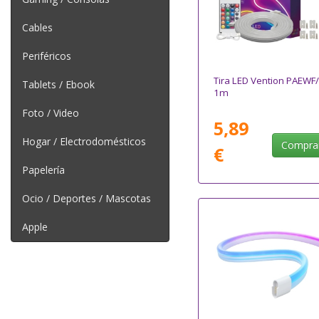
Cables
Periféricos
Tira LED Vention PAEWF/
Tablets / Ebook
1m
Foto / Video
5,89
Hogar / Electrodomésticos
Compra
€
Papelería
Ocio / Deportes / Mascotas
Apple