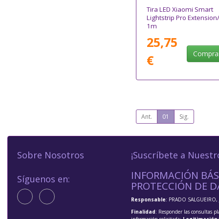
Tira LED Xiaomi Smart
Lightstrip Pro Extension
1m
25,75
Compra
€
Ant.
01
Sig.
Sobre Nosotros
¡Suscríbete a Nuestr
INFORMACIÓN BÁS
Síguenos en:
PROTECCIÓN DE D
Responsable
: PRADO SALGUEIRO, 
Finalidad
: Responder las consultas pl