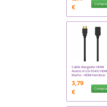
Compra
€
Cable Alargador HDMI
Aisens A120-0545/ HDM
Macho - HDMI Hembra/
Hasta 10W/ 2250Mbps/
3,79
2m/ Negro
Compra
€