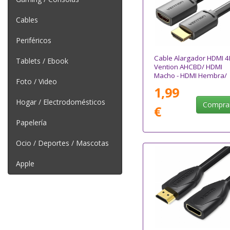
Cables
Periféricos
Cable Alargador HDMI 4
Tablets / Ebook
Vention AHCBD/ HDMI
Macho - HDMI Hembra/
Foto / Video
50cm/ Negro
1,99
Hogar / Electrodomésticos
Compra
€
Papelería
Ocio / Deportes / Mascotas
Apple