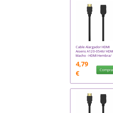
Cable Alargador HDMI
Aisens A120-0546/ HDM
Macho - HDMI Hembra/
Hasta 10W/ 2250Mbps/
4,79
3m/ Negro
Compra
€