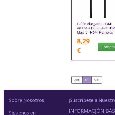
Cable Alargador HDMI
Aisens A120-0547/ HDM
Macho - HDMI Hembra/
Hasta 10W/ 2250Mbps/
8,29
5m/ Negro
Compra
€
Ant.
01
Sig.
Sobre Nosotros
¡Suscríbete a Nuestr
INFORMACIÓN BÁS
Síguenos en: