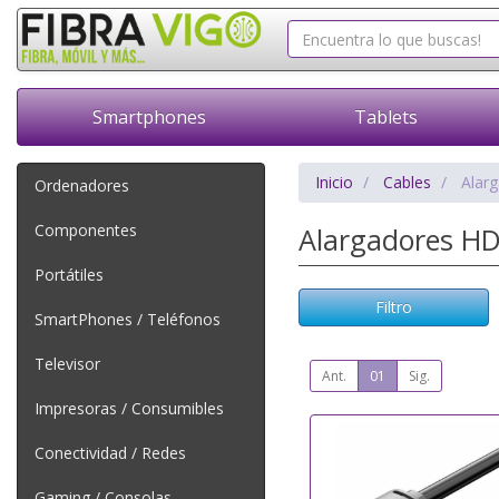
Smartphones
Tablets
Inicio
Cables
Alar
Ordenadores
Componentes
Alargadores H
Portátiles
Filtro
SmartPhones / Teléfonos
Televisor
Ant.
01
Sig.
Impresoras / Consumibles
Conectividad / Redes
Gaming / Consolas