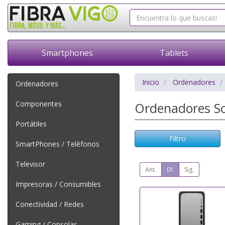
Smartphones
Tablets
Inicio
Ordenadores
Ordenadores
Componentes
Ordenadores 
Portátiles
Filtro
SmartPhones / Teléfonos
Televisor
Ant.
01
Sig.
Impresoras / Consumibles
Conectividad / Redes
Gaming / Consolas