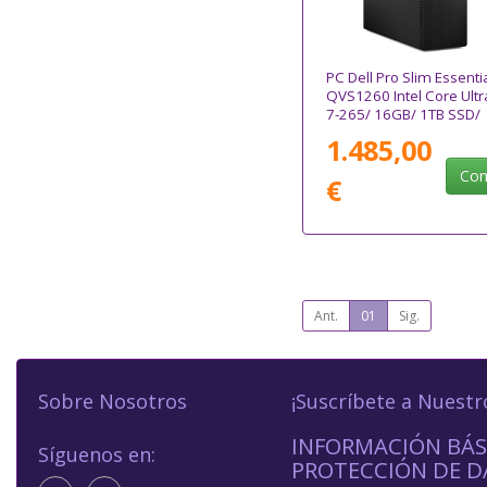
PC Dell Pro Slim Essenti
QVS1260 Intel Core Ultr
7-265/ 16GB/ 1TB SSD/
Win11 Pro
1.485,00
Com
€
Ant.
01
Sig.
Sobre Nosotros
¡Suscríbete a Nuestr
INFORMACIÓN BÁS
Síguenos en:
PROTECCIÓN DE D