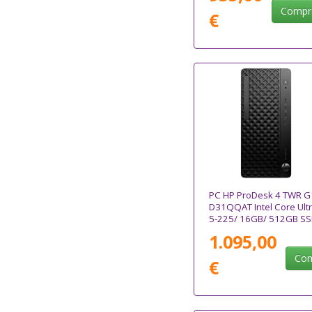
Compr
€
PC HP ProDesk 4 TWR G
D31QQAT Intel Core Ult
5-225/ 16GB/ 512GB SS
Win11 Pro
1.095,00
Com
€