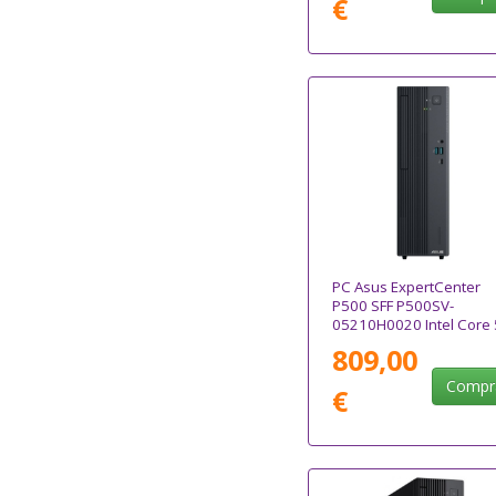
€
PC Asus ExpertCenter
P500 SFF P500SV-
05210H0020 Intel Core 
210H/ 16GB/ 512GB SS
809,00
Sin Sistema Operativo
Compr
€