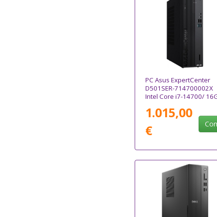
PC Asus ExpertCenter
D501SER-714700002X
Intel Core i7-14700/ 16
512GB SSD/ Win11 Pro
1.015,00
Com
€