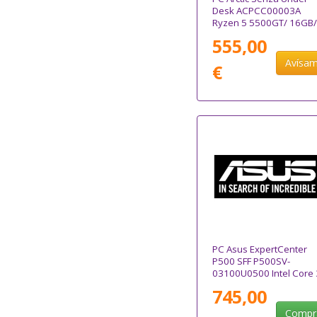
Desk ACPCC00003A
Ryzen 5 5500GT/ 16GB/
1TB SSD/ Win11
555,00
Avísa
€
PC Asus ExpertCenter
P500 SFF P500SV-
03100U0500 Intel Core 
100U/ 16GB/ 512GB SS
745,00
Sin Sistema Operativo
Compr