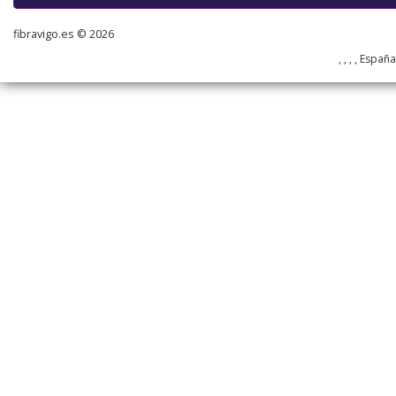
fibravigo.es © 2026
, , , , Españ