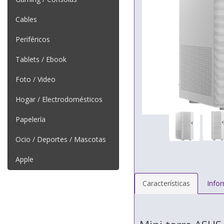
Cables
Periféricos
Tablets / Ebook
Foto / Video
Hogar / Electrodomésticos
Papelería
Ocio / Deportes / Mascotas
Apple
Características
Info