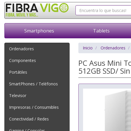
Smartphones
Tablets
Inicio
Ordenadores
Ordenadores
Componentes
PC Asus Mini T
512GB SSD/ Sin
Portátiles
SmartPhones / Teléfonos
Televisor
Impresoras / Consumibles
Conectividad / Redes
Gaming / Consolas