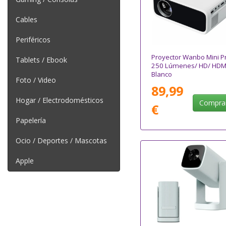
Cables
Periféricos
Proyector Wanbo Mini P
Tablets / Ebook
250 Lúmenes/ HD/ HDM
Blanco
Foto / Video
89,99
Hogar / Electrodomésticos
Compra
€
Papelería
Ocio / Deportes / Mascotas
Apple