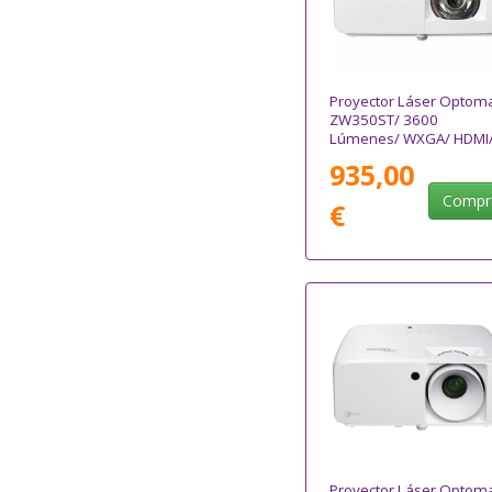
Proyector Láser Optom
ZW350ST/ 3600
Lúmenes/ WXGA/ HDMI
Blanco
935,00
Compr
€
Proyector Láser Optom