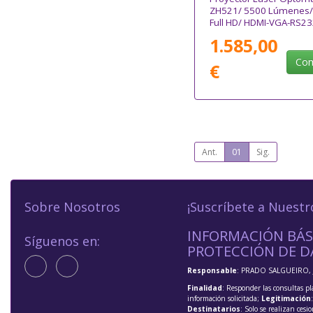
ZH521/ 5500 Lúmenes/
Full HD/ HDMI-VGA-RS23
Blanco
1.585,00
Com
€
Ant.
01
Sig.
Sobre Nosotros
¡Suscríbete a Nuestr
INFORMACIÓN BÁS
Síguenos en:
PROTECCIÓN DE D
Responsable
: PRADO SALGUEIRO, 
Finalidad
: Responder las consultas pl
información solicitada;
Legitimación
Destinatarios
: Solo se realizan cesio