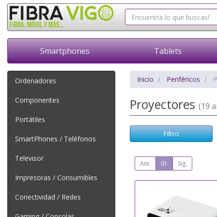
Smartphones
Tablets
Inicio
Periféricos
P
Ordenadores
Componentes
Proyectores
(19 ar
Portátiles
Filtro
SmartPhones / Teléfonos
Televisor
Ant.
01
Sig.
Impresoras / Consumibles
Conectividad / Redes
Gaming / Consolas