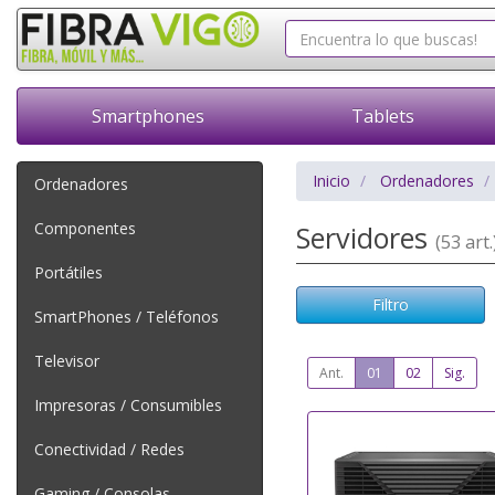
Smartphones
Tablets
Inicio
Ordenadores
Ordenadores
Componentes
Servidores
(53 art.
Portátiles
Filtro
SmartPhones / Teléfonos
Televisor
Ant.
01
02
Sig.
Impresoras / Consumibles
Conectividad / Redes
Gaming / Consolas