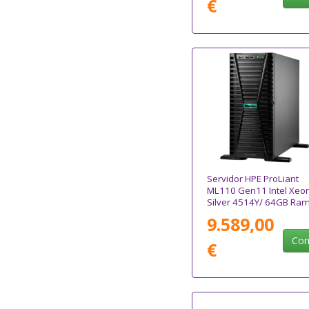
€
Servidor HPE ProLiant
ML110 Gen11 Intel Xeo
Silver 4514Y/ 64GB Ram
2x 480GB SATA
9.589,00
Com
€