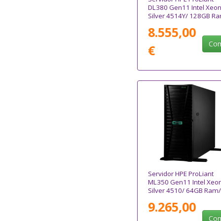
DL380 Gen11 Intel Xeo
Silver 4514Y/ 128GB R
8.555,00
Com
€
Servidor HPE ProLiant
ML350 Gen11 Intel Xeo
Silver 4510/ 64GB Ram/
2x 960GB SSD
9.265,00
Com