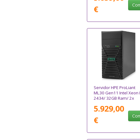
Com
€
Servidor HPE ProLiant
ML30 Gen11 Intel Xeon 
2434/ 32GB Ram/ 2x
480GB SSD
5.929,00
Com
€