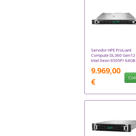
Servidor HPE ProLiant
Compute DL360 Gen12
Intel Xeon 6505P/ 64GB
Ram/ 2x 480GB SSD
9.969,00
Com
€