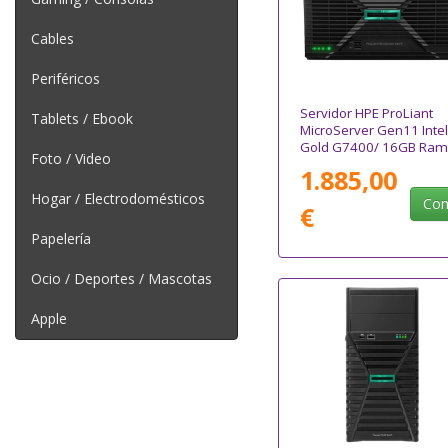
Cables
Periféricos
Servidor HPE ProLiant
Tablets / Ebook
MicroServer Gen11 Intel
Gold G7400/ 16GB Ram
Foto / Video
1TB
1.885,00
Hogar / Electrodomésticos
Com
€
Papelería
Ocio / Deportes / Mascotas
Apple