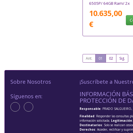
6505P/ 64GB Ram/ 2x
480GB SSD
10.635,00
C
€
Ant.
01
02
Sig.
Sobre Nosotros
¡Suscríbete a Nuestr
INFORMACIÓN BÁS
Síguenos en:
PROTECCIÓN DE D
Responsable
: PRADO SALGUEIRO, 
Finalidad
: Responder las consultas pl
información solicitada;
Legitimación
Destinatarios
: Solo se realizan cesio
Derechos
: Acceder, rectificar y supri