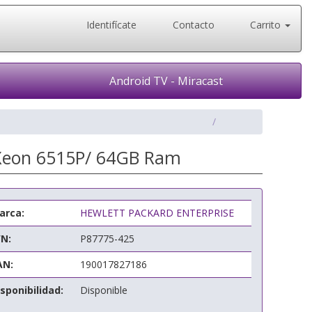
Identifícate
Contacto
Carrito
Android TV - Miracast
 Xeon 6515P/ 64GB Ram
arca:
HEWLETT PACKARD ENTERPRISE
/N:
P87775-425
AN:
190017827186
sponibilidad:
Disponible