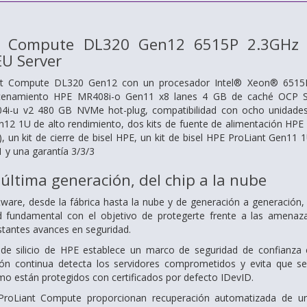
t Compute DL320 Gen12 6515P 2.3GHz 
U Server
ant Compute DL320 Gen12 con un procesador Intel® Xeon® 6515
acenamiento HPE MR408i-o Gen11 x8 lanes 4 GB de caché OCP S
i-u v2 480 GB NVMe hot-plug, compatibilidad con ocho unidades S
12 1U de alto rendimiento, dos kits de fuente de alimentación HP
, un kit de cierre de bisel HPE, un kit de bisel HPE ProLiant Gen11
 y una garantía 3/3/3
última generación, del chip a la nube
oftware, desde la fábrica hasta la nube y de generación a generaci
d fundamental con el objetivo de protegerte frente a las amen
stantes avances en seguridad.
de silicio de HPE establece un marco de seguridad de confianza cer
ión continua detecta los servidores comprometidos y evita que se
emo están protegidos con certificados por defecto IDevID.
roLiant Compute proporcionan recuperación automatizada de una 