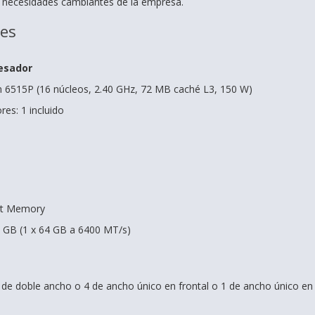
s necesidades cambiantes de la empresa.
nes
esador
n 6515P (16 núcleos, 2.40 GHz, 72 MB caché L3, 150 W)
es: 1 incluido
rt Memory
4 GB (1 x 64 GB a 6400 MT/s)
 de doble ancho o 4 de ancho único en frontal o 1 de ancho único en