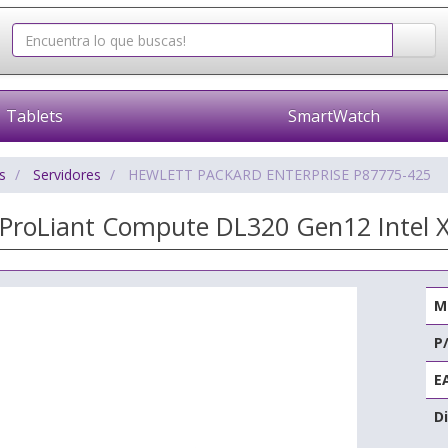
Tablets
SmartWatch
s
Servidores
HEWLETT PACKARD ENTERPRISE P87775-425
 ProLiant Compute DL320 Gen12 Intel
M
P
E
Di