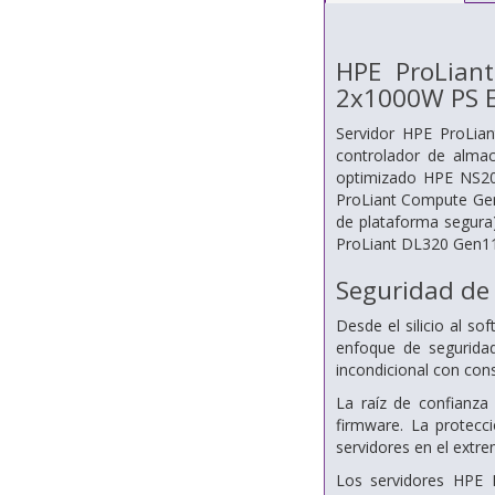
HPE ProLian
2x1000W PS E
Servidor HPE ProLi
controlador de alm
optimizado HPE NS204
ProLiant Compute Gen
de plataforma segura)
ProLiant DL320 Gen11
Seguridad de 
Desde el silicio al s
enfoque de segurida
incondicional con con
La raíz de confianza 
firmware. La protecc
servidores en el extr
Los servidores HPE P