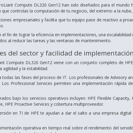
roLiant Compute DL320 Gen12 han sido diseñados para el mundo h
n que controlas la computación de tu negocio, del extremo a la nube,
iones empresariales y facilita que tu equipo pase de reactivo a proac
o.
el fin de lograr la eficiencia en implementaciones, una escalabilida
cados al reducir las tareas y las ventanas de mantenimiento.
res del sector y facilidad de implementació
iant Compute DL320 Gen12 viene con un conjunto completo de HPE Se
agilidad y la estabilidad.
ca todas las fases del proceso de IT. Los profesionales de Advisory a
. Los Professional Services permiten una implementación rápida de 
trados bajo los servicios operativos incluyen: HPE Flexible Capacity
 HPE Proactive Services y cobertura multiproveedor.
ersión en TI de HPE te ayudan a dar el salto a una empresa digital
imentación operativa en tiempo real sobre el rendimiento del servid