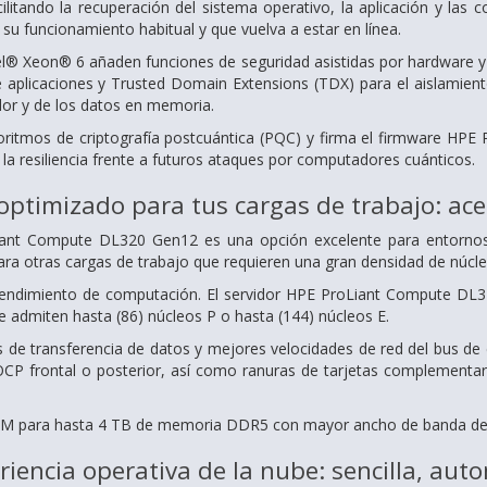
cilitando la recuperación del sistema operativo, la aplicación y las
 su funcionamiento habitual y que vuelva a estar en línea.
el® Xeon® 6 añaden funciones de seguridad asistidas por hardware 
e aplicaciones y Trusted Domain Extensions (TDX) para el aislamien
dor y de los datos en memoria.
oritmos de criptografía postcuántica (PQC) y firma el firmware HP
la resiliencia frente a futuros ataques por computadores cuánticos.
ptimizado para tus cargas de trabajo: acel
iant Compute DL320 Gen12 es una opción excelente para entornos 
ara otras cargas de trabajo que requieren una gran densidad de núcle
endimiento de computación. El servidor HPE ProLiant Compute DL
 admiten hasta (86) núcleos P o hasta (144) núcleos E.
as de transferencia de datos y mejores velocidades de red del bus d
CP frontal o posterior, así como ranuras de tarjetas complementar
IMM para hasta 4 TB de memoria DDR5 con mayor ancho de banda de
eriencia operativa de la nube: sencilla, aut