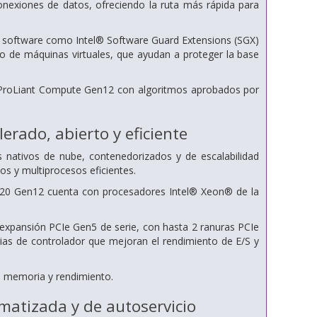
 conexiones de datos, ofreciendo la ruta más rápida para
y software como Intel® Software Guard Extensions (SGX)
to de máquinas virtuales, que ayudan a proteger la base
E ProLiant Compute Gen12 con algoritmos aprobados por
erado, abierto y eficiente
nativos de nube, contenedorizados y de escalabilidad
os y multiprocesos eficientes.
320 Gen12 cuenta con procesadores Intel® Xeon® de la
e expansión PCIe Gen5 de serie, con hasta 2 ranuras PCIe
ias de controlador que mejoran el rendimiento de E/S y
 memoria y rendimiento.
omatizada y de autoservicio