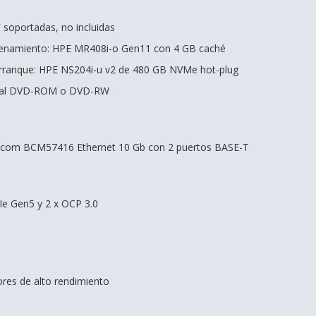
 soportadas, no incluidas
cenamiento: HPE MR408i-o Gen11 con 4 GB caché
ranque: HPE NS204i-u v2 de 480 GB NVMe hot-plug
onal DVD-ROM o DVD-RW
dcom BCM57416 Ethernet 10 Gb con 2 puertos BASE-T
Ie Gen5 y 2 x OCP 3.0
dores de alto rendimiento