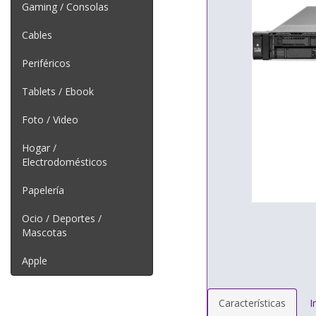
Gaming / Consolas
Cables
Periféricos
Tablets / Ebook
Foto / Video
Hogar /
Electrodomésticos
Papelería
Ocio / Deportes /
Mascotas
Apple
Características
I