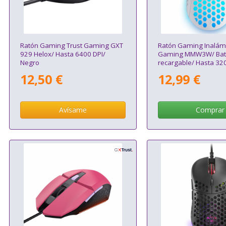
Ratón Gaming Trust Gaming GXT
Ratón Gaming Inalám
929 Helox/ Hasta 6400 DPI/
Gaming MMW3W/ Bat
Negro
recargable/ Hasta 320
Blanco
12,50 €
12,99 €
Avísame
Comprar