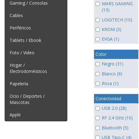
Gaming / Consolas
MARS GAMING
(13)
Cables
LOGITECH (10)
Periféricos
KROM (3)
EVGA (1)
Tablets / Ebook
Foto / Video
Color
Negro (31)
Hogar /
Electrodomésticos
Blanco (9)
Rosa (1)
Papelería
Ocio / Deportes /
Conectividad
Mascotas
USB 2.0 (28)
Apple
RF 2.4 GHz (10)
Bluetooth (5)
USB Tipo-C (4)