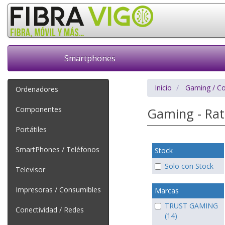
Smartphones
Inicio
Gaming / C
Ordenadores
Componentes
Gaming - Ra
Portátiles
SmartPhones / Teléfonos
Stock
Solo con Stock
Televisor
Impresoras / Consumibles
Marcas
TRUST GAMING
Conectividad / Redes
(14)