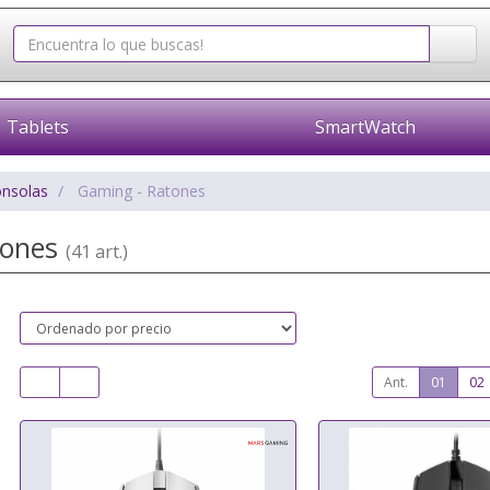
Tablets
SmartWatch
onsolas
Gaming - Ratones
tones
(41 art.)
Ant.
01
02