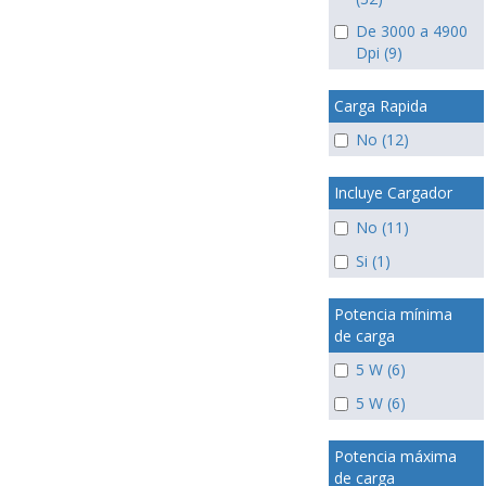
De 3000 a 4900
Dpi (9)
Carga Rapida
No (12)
Incluye Cargador
No (11)
Si (1)
Potencia mínima
de carga
5 W (6)
5 W (6)
Potencia máxima
de carga