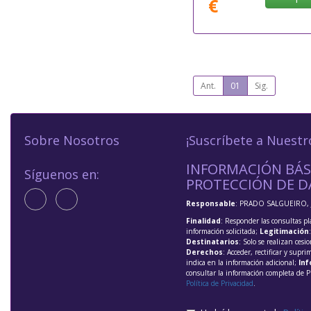
€
Ant.
01
Sig.
Sobre Nosotros
¡Suscríbete a Nuestr
INFORMACIÓN BÁS
Síguenos en:
PROTECCIÓN DE D
Responsable
: PRADO SALGUEIRO, 
Finalidad
: Responder las consultas pl
información solicitada;
Legitimación
Destinatarios
: Solo se realizan cesio
Derechos
: Acceder, rectificar y supri
indica en la información adicional;
Inf
consultar la información completa de P
Política de Privacidad
.