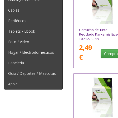
Cables
Periféricos
Cartucho de Tinta
Tablets / Ebook
Reciclado Karkemis Eps
T0712/ Cian
Foto / Video
2,49
Hogar / Electrodomésticos
Compra
€
Papelería
Ocio / Deportes / Mascotas
Apple