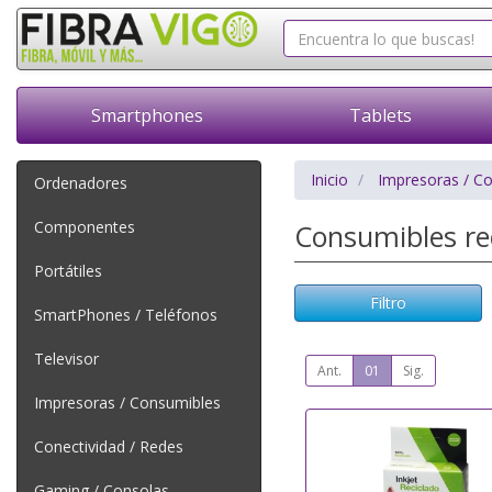
Smartphones
Tablets
Inicio
Impresoras / C
Ordenadores
Componentes
Consumibles re
Portátiles
Filtro
SmartPhones / Teléfonos
Televisor
Ant.
01
Sig.
Impresoras / Consumibles
Conectividad / Redes
Gaming / Consolas