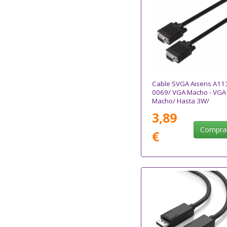
Cable SVGA Aisens A11
0069/ VGA Macho - VGA
Macho/ Hasta 3W/
10Mbps/ 3m/ Negro
3,89
Compra
€