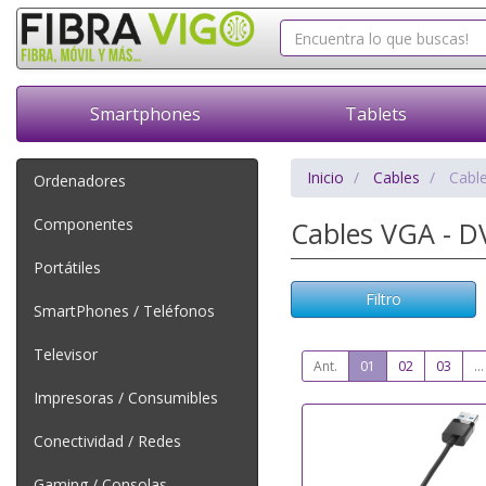
Smartphones
Tablets
Inicio
Cables
Cable
Ordenadores
Componentes
Cables VGA - DV
Portátiles
Filtro
SmartPhones / Teléfonos
Televisor
Ant.
01
02
03
...
Impresoras / Consumibles
Conectividad / Redes
Gaming / Consolas