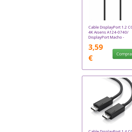
Cable DisplayPort 1.2 C
4K Aisens A124-0740/
DisplayPort Macho -
DisplayPort Macho/ Has
3,59
5W/ 2300Mbps/ 2m/
Negro
Compra
€
Cable DisplayPort 1.4 C