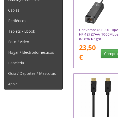
Cables
Periféricos
Conversor USB 3.0 - RJ4
Tablets / Ebook
HP 4Z7Z7AA/ 1000Mbps
8.1cm/ Negro
Foto / Video
23,50
Hogar / Electrodomésticos
Compra
€
Papelería
Ocio / Deportes / Mascotas
Apple