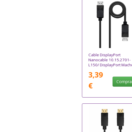
Cable DisplayPort
Nanocable 10.15.2701-
L150/ DisplayPort Macho
DisplayPort Macho/ 1.5
3,39
Negro
Compra
€