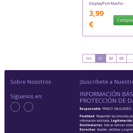
DisplayPort Macho -
DisplayPort Macho/ 1m/
3,99
Certificado/ Negro
Compra
€
Ant.
01
02
03
...
Sobre Nosotros
¡Suscríbete a Nuestr
INFORMACIÓN BÁS
Síguenos en:
PROTECCIÓN DE D
Responsable
: PRADO SALGUEIRO, 
Finalidad
: Responder las consultas pl
información solicitada;
Legitimación
Destinatarios
: Solo se realizan cesio
Derechos
: Acceder, rectificar y supri