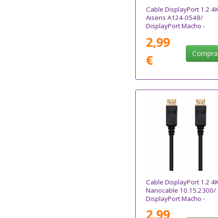
Cable DisplayPort 1.2 4
Aisens A124-0548/
DisplayPort Macho -
DisplayPort Macho/ Has
2,99
5W/ 2300Mbps/ 50cm/
Negro
Compra
€
Cable DisplayPort 1.2 4
Nanocable 10.15.2300/
DisplayPort Macho -
DisplayPort Macho/ 50c
2,99
Negro