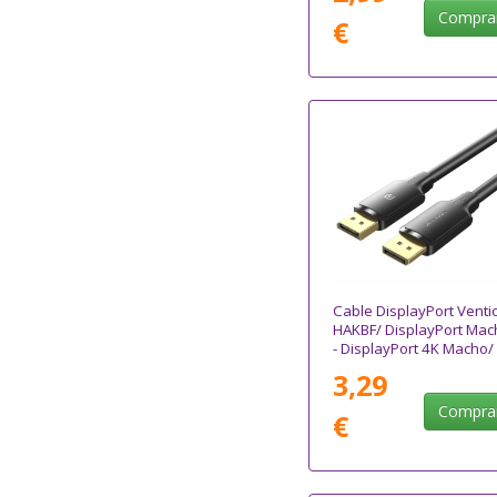
Compra
€
Cable DisplayPort Venti
HAKBF/ DisplayPort Mac
- DisplayPort 4K Macho/
1m/ Negro
3,29
Compra
€