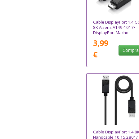
Cable DisplayPort 1.4 C
8K Aisens A149-1017/
DisplayPort Macho -
DisplayPort Macho/ 1m/
3,99
Negro
Compra
€
Cable DisplayPort 1.4 8
Nanocable 10.15.2801/