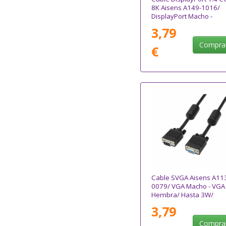
8K Aisens A149-1016/
DisplayPort Macho -
DisplayPort Macho/ 60c
3,79
Negro
Compra
€
Cable SVGA Aisens A11
0079/ VGA Macho - VGA
Hembra/ Hasta 3W/
10Mbps/ 3m/ Negro
3,79
Compra