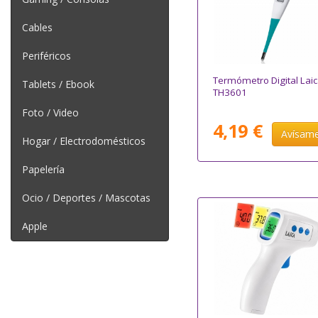
Cables
Periféricos
Termómetro Digital Lai
Tablets / Ebook
TH3601
Foto / Video
4,19 €
Avísam
Hogar / Electrodomésticos
Papelería
Ocio / Deportes / Mascotas
Apple