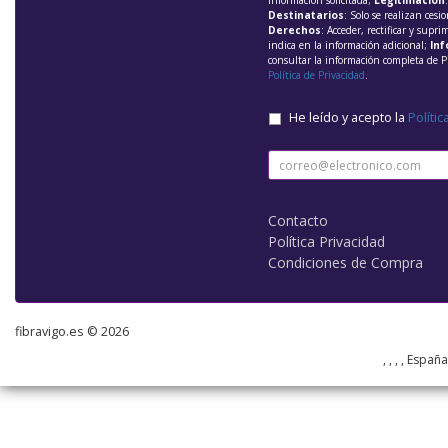
información solicitada;
Legitimación
Destinatarios
: Solo se realizan cesio
Derechos
: Acceder, rectificar y supri
indica en la información adicional;
Inf
consultar la información completa de P
Política de Privacidad
.
He leído y acepto la
Polític
Contacto
Política Privacidad
Condiciones de Compra
fibravigo.es © 2026
, , , , Españ