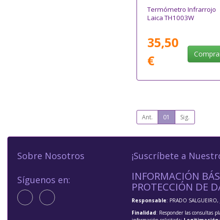
Termómetro Infrarrojo
Laica TH1003W
35,50
Compra
€
Ant.
01
Sig.
Sobre Nosotros
¡Suscríbete a Nuestr
INFORMACIÓN BÁS
Síguenos en:
PROTECCIÓN DE D
Responsable
: PRADO SALGUEIRO, 
Finalidad
: Responder las consultas pl