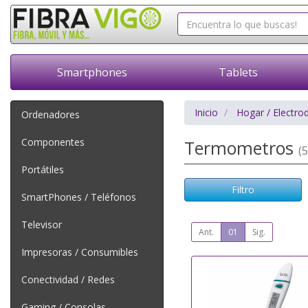
Smartphones
Tablets
Inicio
Hogar / Electro
Ordenadores
Componentes
Termometros
(5
Portátiles
Filtro
SmartPhones / Teléfonos
Televisor
Ant.
01
Sig.
Impresoras / Consumibles
Conectividad / Redes
Gaming / Consolas