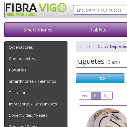
Smartphones
Tablets
Inicio
Ocio / Deportes
Ordenadores
Componentes
Juguetes
(3 art.)
Portátiles
Filtro
SmartPhones / Teléfonos
Televisor
Ant.
01
Sig.
Impresoras / Consumibles
Conectividad / Redes
Gaming / Consolas