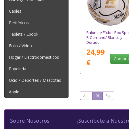
Cables
Periféricos
Balón de Fútbol Rox Spo
Tablets / Ebook
R-Comand/ Blanco y
Dorado
Foto / Video
24,99
Hogar / Electrodomésticos
Compra
€
Papelería
Ocio / Deportes / Mascotas
Apple
Ant.
01
Sig.
Sobre Nosotros
¡Suscríbete a Nuestr