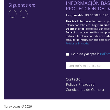
INFORMACIÓN BÁS
Síguenos en:
PROTECCIÓN DE D
Responsable
: PRADO SALGUEIRO, 
Finalidad
: Responder las consultas pl
información solicitada;
Legitimación
Destinatarios
: Solo se realizan cesio
Derechos
: Acceder, rectificar y supri
indica en la información adicional;
Inf
consultar la información completa de P
Política de Privacidad
.
He leído y acepto la
Polític
Contacto
Política Privacidad
Condiciones de Compra
fibravigo.es © 2026