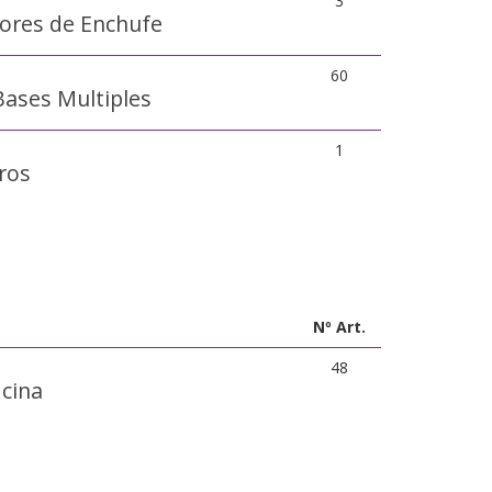
3
ores de Enchufe
60
Bases Multiples
1
ros
Nº Art.
48
icina