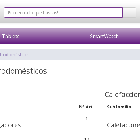
Tablets
SmartWatch
ctrodomésticos
trodomésticos
Calefaccio
Nº Art.
Subfamilia
1
gadores
Calefactor
17