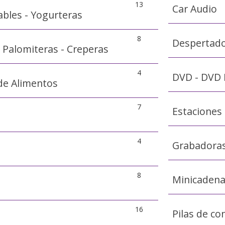
13
Car Audio
bles - Yogurteras
8
Despertad
- Palomiteras - Creperas
4
DVD - DVD 
de Alimentos
7
Estaciones
4
Grabadoras
8
Minicaden
16
Pilas de c