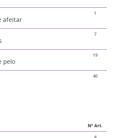
1
e afeitar
7
s
19
e pelo
40
a
Nº Art.
4