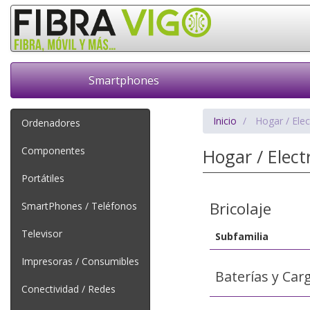
Smartphones
Inicio
Hogar / Ele
Ordenadores
Componentes
Hogar / Elec
Portátiles
Bricolaje
SmartPhones / Teléfonos
Televisor
Subfamilia
Impresoras / Consumibles
Baterías y Car
Conectividad / Redes