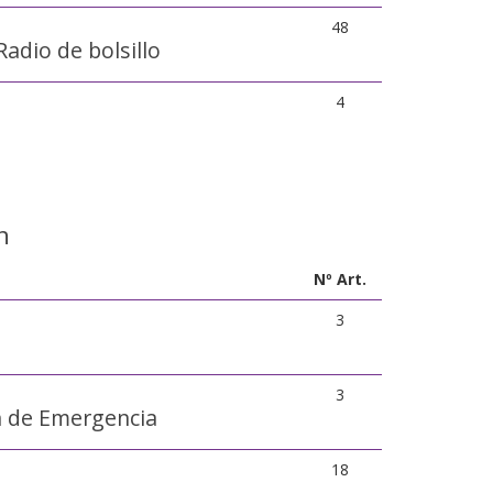
48
Radio de bolsillo
4
n
Nº Art.
3
3
n de Emergencia
18