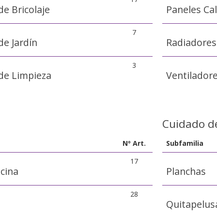
e Bricolaje
Paneles Ca
7
e Jardín
Radiadores
3
de Limpieza
Ventiladore
Cuidado d
Nº Art.
Subfamilia
17
cina
Planchas
28
Quitapelus