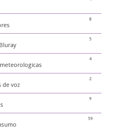
8
ores
5
Bluray
4
 meteorologicas
2
 de voz
9
as
59
onsumo