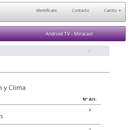
Identifícate
Contacto
Carrito
Android TV - Miracast
n y Clima
Nº Art.
4
es
2