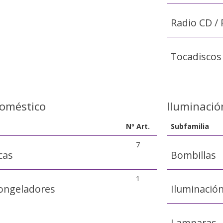
Radio CD / 
Tocadiscos
doméstico
Iluminació
Nº Art.
Subfamilia
7
cas
Bombillas
1
 Congeladores
Iluminació
Lamparas