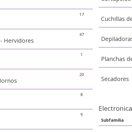
17
Cuchillas d
47
Depiladora
 - Hervidores
1
Planchas d
20
Secadores
Hornos
8
Electronic
9
Subfamilia