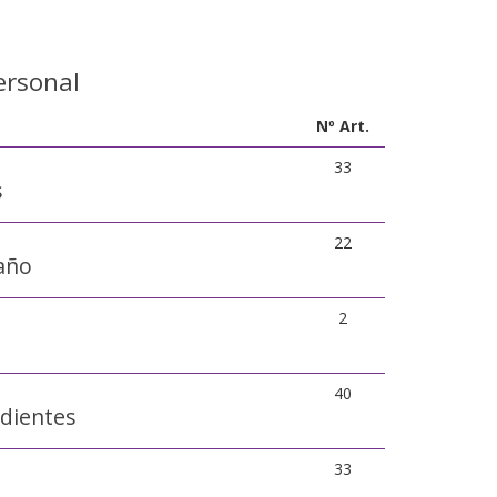
ersonal
Nº Art.
33
s
22
año
2
40
 dientes
33