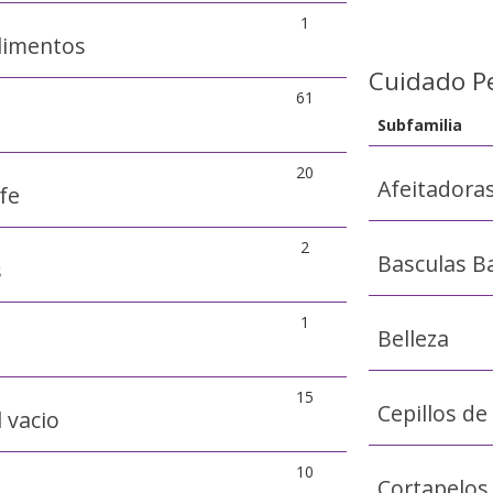
1
limentos
Cuidado P
61
Subfamilia
20
Afeitadora
fe
2
Basculas B
s
1
Belleza
15
Cepillos de
 vacio
10
Cortapelos