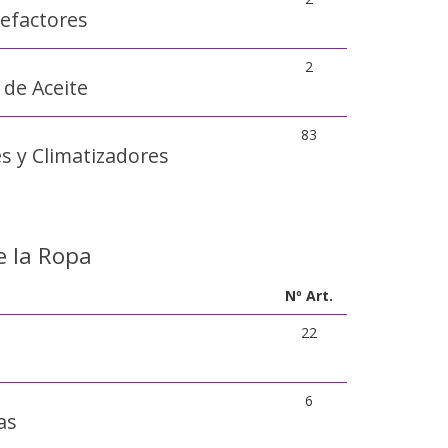
lefactores
2
 de Aceite
83
s y Climatizadores
e la Ropa
Nº Art.
22
6
as