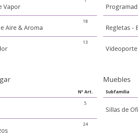
1
e Vapor
Programad
18
de Aire & Aroma
Regletas - 
13
dor
Videoporte
gar
Muebles
Nº Art.
Subfamilia
5
Sillas de Of
24
zos