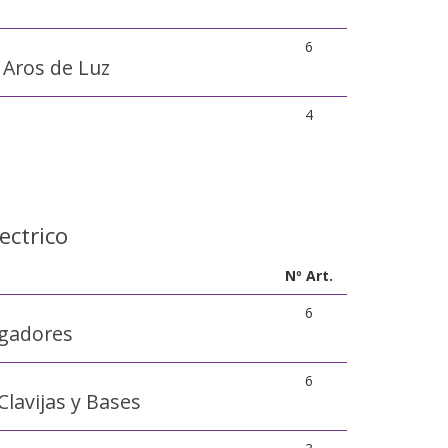
6
 Aros de Luz
4
ectrico
Nº Art.
6
rgadores
6
Clavijas y Bases