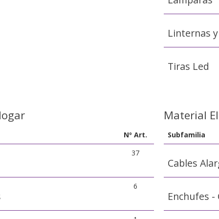
Linternas y
Tiras Led
Hogar
Material El
Nº Art.
Subfamilia
37
Cables Ala
6
s
Enchufes - 