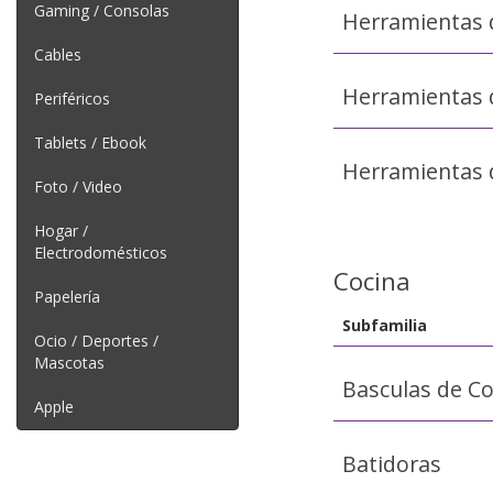
Gaming / Consolas
Herramientas d
Cables
Herramientas d
Periféricos
Tablets / Ebook
Herramientas 
Foto / Video
Hogar /
Electrodomésticos
Cocina
Papelería
Subfamilia
Ocio / Deportes /
Mascotas
Basculas de Co
Apple
Batidoras