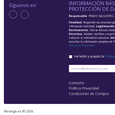
INFORMACIÓN BÁS
Síguenos en:
PROTECCIÓN DE D
Responsable
: PRADO SALGUEIRO, 
Finalidad
: Responder las consultas pl
información solicitada;
Legitimación
Destinatarios
: Solo se realizan cesio
Derechos
: Acceder, rectificar y supri
indica en la información adicional;
Inf
consultar la información completa de P
Política de Privacidad
.
He leído y acepto la
Polític
Contacto
Política Privacidad
Condiciones de Compra
fibravigo.es © 2026