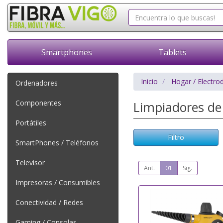
Smartphones
Tablets
Inicio
Hogar / Electro
Ordenadores
Componentes
Limpiadores d
Portátiles
Filtro
SmartPhones / Teléfonos
Televisor
Ant.
01
Sig.
Impresoras / Consumibles
Conectividad / Redes
Gaming / Consolas