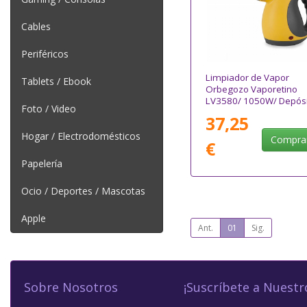
Cables
Periféricos
Limpiador de Vapor
Tablets / Ebook
Orbegozo Vaporetino
LV3580/ 1050W/ Depósi
Foto / Video
350ml
37,25
Hogar / Electrodomésticos
Compra
€
Papelería
Ocio / Deportes / Mascotas
Apple
Ant.
01
Sig.
Sobre Nosotros
¡Suscríbete a Nuestr