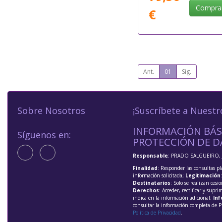
Compra
€
Ant.
01
Sig.
Sobre Nosotros
¡Suscríbete a Nuestr
INFORMACIÓN BÁS
Síguenos en:
PROTECCIÓN DE D
Responsable
: PRADO SALGUEIRO, 
Finalidad
: Responder las consultas pl
información solicitada;
Legitimación
Destinatarios
: Solo se realizan cesio
Derechos
: Acceder, rectificar y supri
indica en la información adicional;
Inf
consultar la información completa de P
Política de Privacidad
.