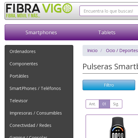
Smartphones
Tablets
Inicio
Ocio / Deportes
Ordenadores
Componentes
Pulseras Smar
Portátiles
Filtro
SmartPhones / Teléfonos
Televisor
Ant.
01
Sig.
Impresoras / Consumibles
Conectividad / Redes
Gaming / Consolas