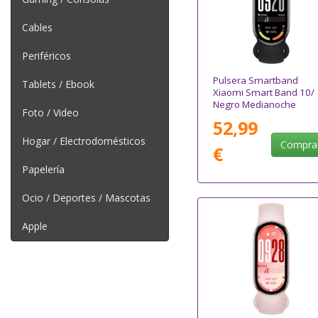
Cables
Periféricos
Pulsera Smartband
Tablets / Ebook
Xiaomi Smart Band 10/
Negro Medianoche
Foto / Video
52,99
Hogar / Electrodomésticos
Compra
€
Papelería
Ocio / Deportes / Mascotas
Apple