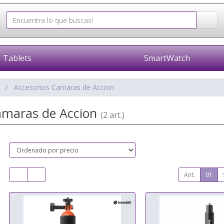
Tablets
SmartWatch
o
Accesorios Camaras de Accion
amaras de Accion
(2 art.)
Ant.
01