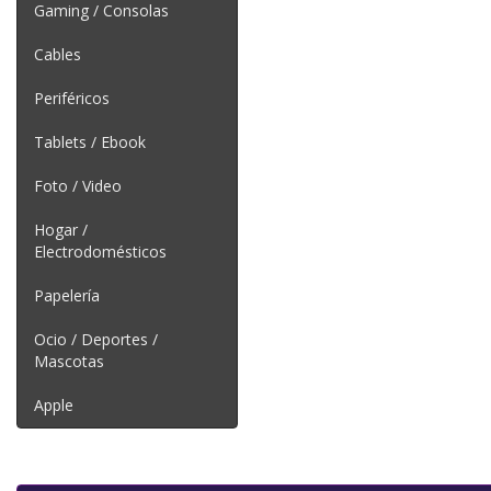
Gaming / Consolas
Cables
Periféricos
Tablets / Ebook
Foto / Video
Hogar /
Electrodomésticos
Papelería
Ocio / Deportes /
Mascotas
Apple