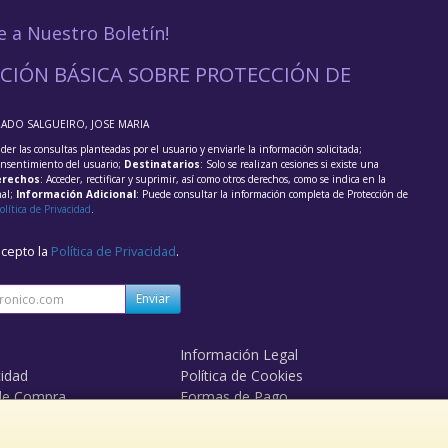
e a Nuestro Boletín!
CIÓN BÁSICA SOBRE PROTECCIÓN DE
RADO SALGUEIRO, JOSE MARIA
der las consultas planteadas por el usuario y enviarle la información solicitada;
onsentimiento del usuario;
Destinatarios
: Solo se realizan cesiones si existe una
rechos
: Acceder, rectificar y suprimir, así como otros derechos, como se indica en la
nal;
Información Adicional
: Puede consultar la información completa de Protección de
olítica de Privacidad
.
acepto la
Política de Privacidad
.
Enviar
Información Legal
cidad
Política de Cookies
de Compra
Formas de Pago