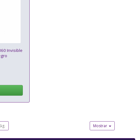
360 Invisible
egro
Sig.
Mostrar