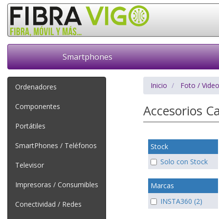
Smartphones
Inicio
Foto / Vide
Ordenadores
Componentes
Accesorios C
Portátiles
SmartPhones / Teléfonos
Stock
Solo con Stock
Televisor
Impresoras / Consumibles
Marcas
INSTA360 (2)
Conectividad / Redes