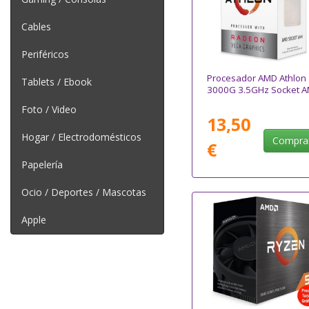
Cables
Periféricos
Procesador AMD Athlon
Tablets / Ebook
3000G 3.5GHz Socket 
Foto / Video
13,50
Hogar / Electrodomésticos
Compra
€
Papelería
Ocio / Deportes / Mascotas
Apple