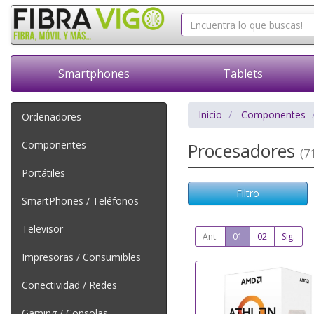
Smartphones
Tablets
Inicio
Componentes
Ordenadores
Componentes
Procesadores
(71
Portátiles
Filtro
SmartPhones / Teléfonos
Televisor
Ant.
01
02
Sig.
Impresoras / Consumibles
Conectividad / Redes
Gaming / Consolas