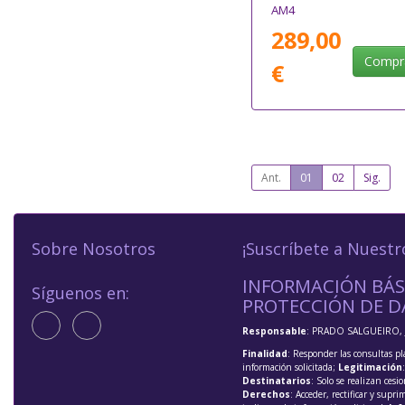
AM4
289,00
Compr
€
Ant.
01
02
Sig.
Sobre Nosotros
¡Suscríbete a Nuestr
INFORMACIÓN BÁS
Síguenos en:
PROTECCIÓN DE D
Responsable
: PRADO SALGUEIRO, 
Finalidad
: Responder las consultas pl
información solicitada;
Legitimación
Destinatarios
: Solo se realizan cesio
Derechos
: Acceder, rectificar y supri