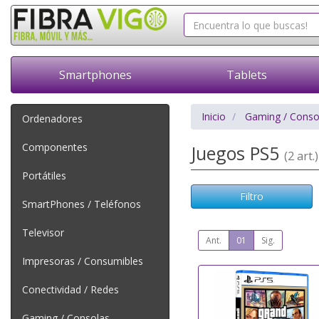
Smartphones
Tablets
Inicio
Gaming / Conso
Ordenadores
Componentes
Juegos PS5
(2 art.)
Portátiles
Filtro
SmartPhones / Teléfonos
Televisor
Ant.
01
Sig.
Impresoras / Consumibles
Conectividad / Redes
Gaming / Consolas