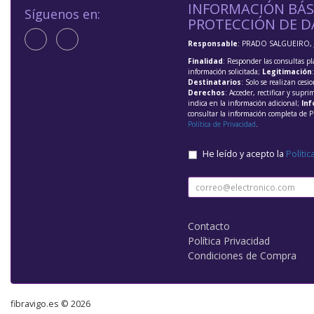
INFORMACIÓN BÁS
Síguenos en:
PROTECCIÓN DE D
Responsable
: PRADO SALGUEIRO, 
Finalidad
: Responder las consultas pl
información solicitada;
Legitimación
Destinatarios
: Solo se realizan cesio
Derechos
: Acceder, rectificar y supri
indica en la información adicional;
Inf
consultar la información completa de P
Política de Privacidad
.
He leído y acepto la
Polític
Contacto
Política Privacidad
Condiciones de Compra
fibravigo.es © 2026