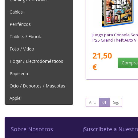
Cables
Periféricos
Juego para Consola Son
Tablets / Ebook
PS5 Grand Theft Auto V
Foto / Video
21,50
Hogar / Electrodomésticos
Compra
€
Papelería
Ocio / Deportes / Mascotas
Apple
Ant.
01
Sig.
Sobre Nosotros
¡Suscríbete a Nuestr