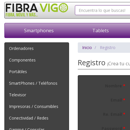
Smartphones
Tablets
Inicio
Registro
Ordenadores
Componentes
Registro
¡Crea tu c
Portátiles
SmartPhones / Teléfonos
Nombre
*
Televisor
Email
*
Impresoras / Consumibles
Re. Email
*
Conectividad / Redes
Password
*
Gaming / Consolas