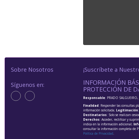
Sobre Nosotros
¡Suscríbete a Nuestr
INFORMACIÓN BÁS
Síguenos en:
PROTECCIÓN DE D
Responsable
: PRADO SALGUEIRO, 
Finalidad
: Responder las consultas pl
información solicitada;
Legitimación
Destinatarios
: Solo se realizan cesio
Derechos
: Acceder, rectificar y supri
indica en la información adicional;
Inf
consultar la información completa de P
Política de Privacidad
.