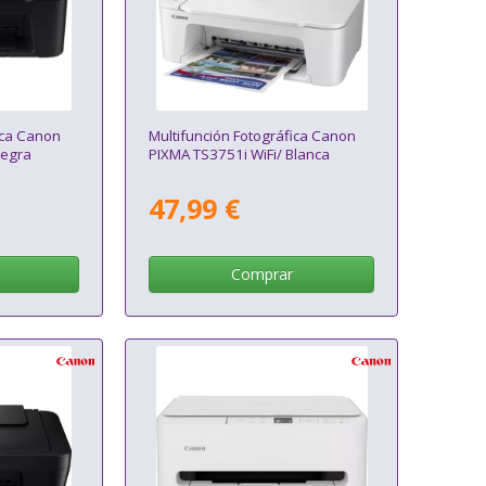
ica Canon
Multifunción Fotográfica Canon
Negra
PIXMA TS3751i WiFi/ Blanca
47,99 €
Comprar