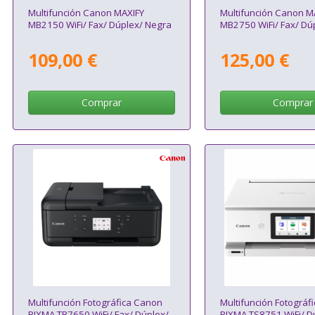
Multifunción Canon MAXIFY
Multifunción Canon M
MB2150 WiFi/ Fax/ Dúplex/ Negra
MB2750 WiFi/ Fax/ Dú
109,00 €
125,00 €
Comprar
Comprar
Multifunción Fotográfica Canon
Multifunción Fotográf
PIXMA TR7650 WiFi/ Fax/ Dúplex/
PIXMA TS8751 WiFi/ D