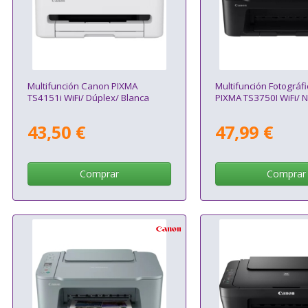
Multifunción Canon PIXMA
Multifunción Fotográf
TS4151i WiFi/ Dúplex/ Blanca
PIXMA TS3750I WiFi/ 
43,50 €
47,99 €
Comprar
Comprar