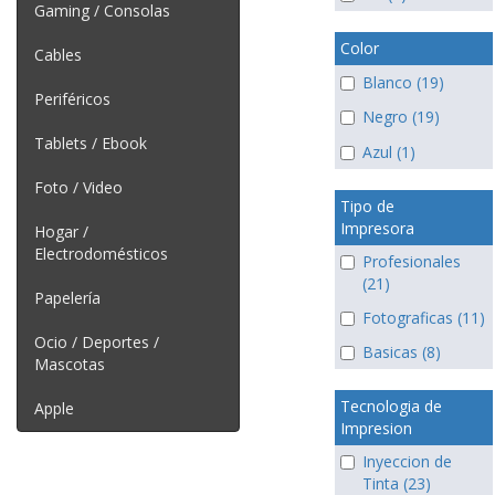
Gaming / Consolas
Color
Cables
Blanco (19)
Periféricos
Negro (19)
Tablets / Ebook
Azul (1)
Foto / Video
Tipo de
Impresora
Hogar /
Electrodomésticos
Profesionales
(21)
Papelería
Fotograficas (11)
Ocio / Deportes /
Basicas (8)
Mascotas
Tecnologia de
Apple
Impresion
Inyeccion de
Tinta (23)