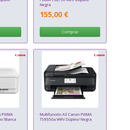
Negra
155,00 €
Comprar
n PIXMA
Multifunción A3 Canon PIXMA
x/ Blanca
TS9550a WiFi/ Dúplex/ Negra