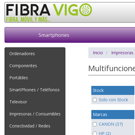
Smartphones
Inicio
Impresoras 
Ordenadores
Componentes
Multifuncion
Portátiles
SmartPhones / Teléfonos
Stock
Solo con Stock
Televisor
Impresoras / Consumibles
Marcas
CANON (37)
Conectividad / Redes
HP (2)