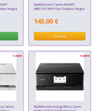
AXIFY
Multifunción Canon MAXIFY
plex/ Negra
MB5150 WiFi/ Fax/ Dúplex/ Negra
145,00 €
Avísame
ica Canon
Multifunción Fotográfica Canon
úplex/
PIXMA TS8750 WiFi/ Dúplex/