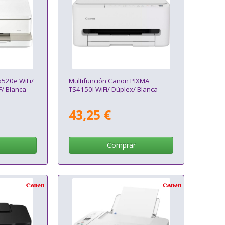
6520e WiFi/
Multifunción Canon PIXMA
F/ Blanca
TS4150I WiFi/ Dúplex/ Blanca
43,25 €
Comprar