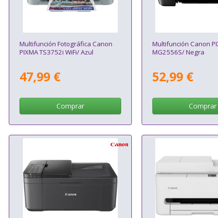
Multifunción Fotográfica Canon
Multifunción Canon P
PIXMA TS3752i WiFi/ Azul
MG2556S/ Negra
47,99 €
52,99 €
Comprar
Comprar