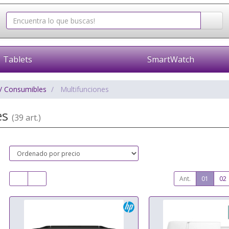
Tablets
SmartWatch
/ Consumibles
Multifunciones
es
(39 art.)
Ant.
01
02