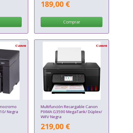
189,00 €
Comprar
Monocromo
Multifunción Recargable Canon
10/ Negra
PIXMA G3590 MegaTank/ Dúplex/
WiFi/ Negra
219,00 €