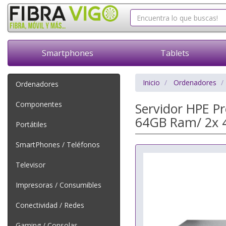
Smartphones
Tablets
Inicio
Ordenadores
Ordenadores
Componentes
Servidor HPE P
64GB Ram/ 2x 
Portátiles
SmartPhones / Teléfonos
Televisor
Impresoras / Consumibles
Conectividad / Redes
Gaming / Consolas