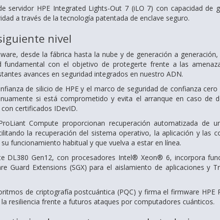
de servidor HPE Integrated Lights-Out 7 (iLO 7) con capacidad de 
idad a través de la tecnología patentada de enclave seguro.
siguiente nivel
oftware, desde la fábrica hasta la nube y de generación a generaci
d fundamental con el objetivo de protegerte frente a las amen
stantes avances en seguridad integrados en nuestro ADN.
onfianza de silicio de HPE y el marco de seguridad de confianza cero 
tinuamente si está comprometido y evita el arranque en caso de de
 con certificados IDevID.
roLiant Compute proporcionan recuperación automatizada de una 
cilitando la recuperación del sistema operativo, la aplicación y las
 su funcionamiento habitual y que vuelva a estar en línea.
 DL380 Gen12, con procesadores Intel® Xeon® 6, incorpora funci
are Guard Extensions (SGX) para el aislamiento de aplicaciones y 
oritmos de criptografía postcuántica (PQC) y firma el firmware HP
la resiliencia frente a futuros ataques por computadores cuánticos.