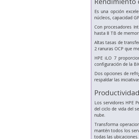
Rendimiento 
Es una opción excel
núcleos, capacidad GP
Con procesadores Int
hasta 8 TB de memori
Altas tasas de transf
2 ranuras OCP que mej
HPE iLO 7 proporcion
configuración de la B
Dos opciones de refrig
respaldar las iniciativa
Productividad
Los servidores HPE P
del ciclo de vida del 
nube.
Transforma operacione
mantén todos los serv
todas las ubicaciones.