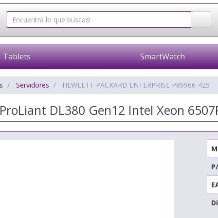
Tablets
SmartWatch
s
Servidores
HEWLETT PACKARD ENTERPRISE P89966-425
 ProLiant DL380 Gen12 Intel Xeon 650
M
P
E
Di