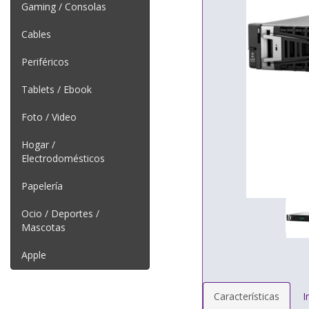
Gaming / Consolas
Cables
Periféricos
Tablets / Ebook
Foto / Video
Hogar /
Electrodomésticos
Papelería
Ocio / Deportes /
Mascotas
Apple
Características
I