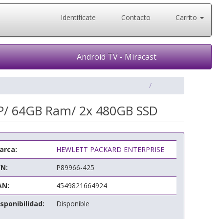
Identifícate
Contacto
Carrito
Android TV - Miracast
7P/ 64GB Ram/ 2x 480GB SSD
arca:
HEWLETT PACKARD ENTERPRISE
/N:
P89966-425
AN:
4549821664924
sponibilidad:
Disponible