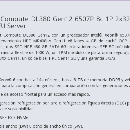
t Compute DL380 Gen12 6507P 8c 1P 2x3
U Server
ant Compute DL380 Gen12 con un procesador Intel® Xeon® 6507
acenamiento HPE MR408i-o Gen11 x8 lanes 4 GB de caché OCP S
res, dos SSD HPE 480 GB SATA 6G lectura intensiva SFF BC múltiple
 ranura flexible de 1000 W, un TPM (módulo de plataforma segura), un 
XX Gen11, un kit de bisel HPE Gen11 2U y una garantía 3/3/3
Xeon® 6 con hasta 144 núcleos, hasta 8 TB de memoria DDR5 y vel
r para la computación general en comparación con las generaciones a
ue de acceso frontal para un acceso más rápido.
eración: refrigeración por aire o refrigeración líquida directa (DLC) p
s de sostenibilidad.
SFF E3.S NVMe.
ble ancho (DW) u ocho de ancho único (SW).