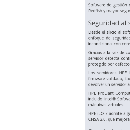
Software de gestión 
Redfish y mayor segur
Seguridad al 
Desde el silicio al s
enfoque de segurida
incondicional con con
Gracias a la raíz de c
servidor detecta con
protegido por defecto
Los servidores HPE P
firmware validado, fa
devolver un servidor a
HPE ProLiant Compute
incluido Intel® Softw
máquinas virtuales.
HPE iLO 7 admite alg
CNSA 2.0, que mejora 