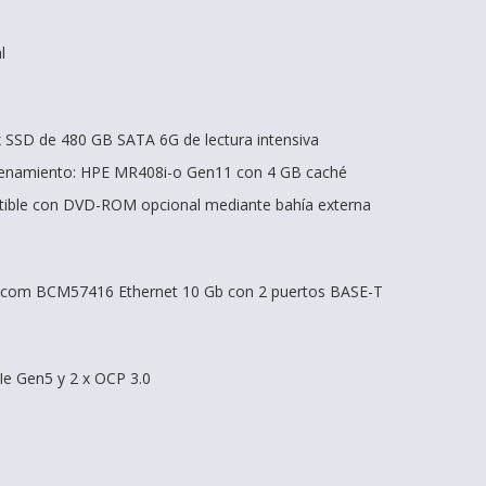
l
 x SSD de 480 GB SATA 6G de lectura intensiva
cenamiento: HPE MR408i-o Gen11 con 4 GB caché
tible con DVD-ROM opcional mediante bahía externa
dcom BCM57416 Ethernet 10 Gb con 2 puertos BASE-T
Ie Gen5 y 2 x OCP 3.0