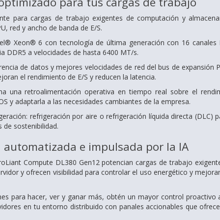
optimizado para tus cargas de trabajo
ente para cargas de trabajo exigentes de computación y almace
U, red y ancho de banda de E/S.
el® Xeon® 6 con tecnología de última generación con 16 canales
a DDR5 a velocidades de hasta 6400 MT/s.
erencia de datos y mejores velocidades de red del bus de expansión 
oran el rendimiento de E/S y reducen la latencia.
a una retroalimentación operativa en tiempo real sobre el rendim
IOS y adaptarla a las necesidades cambiantes de la empresa.
eración: refrigeración por aire o refrigeración líquida directa (DLC) p
s de sostenibilidad.
 automatizada e impulsada por la IA
roLiant Compute DL380 Gen12 potencian cargas de trabajo exigente
servidor y ofrecen visibilidad para controlar el uso energético y mejor
s para hacer, ver y ganar más, obtén un mayor control proactivo a 
idores en tu entorno distribuido con panales accionables que ofrecen