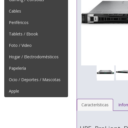
Cables
Periféricos
Tablets / Ebook
Foto / Video
Hogar / Electrodomésticos
Papelería
Ocio / Deportes / Mascotas
Apple
Características
Info