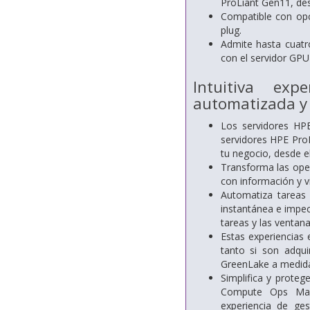
ProLiant Gen11, des
Compatible con opc
plug.
Admite hasta cuatr
con el servidor GPU
Intuitiva exp
automatizada y 
Los servidores HP
servidores HPE Pro
tu negocio, desde e
Transforma las oper
con información y v
Automatiza tareas 
instantánea e impeca
tareas y las ventan
Estas experiencias
tanto si son adqu
GreenLake a medida
Simplifica y prote
Compute Ops Ma
experiencia de ge