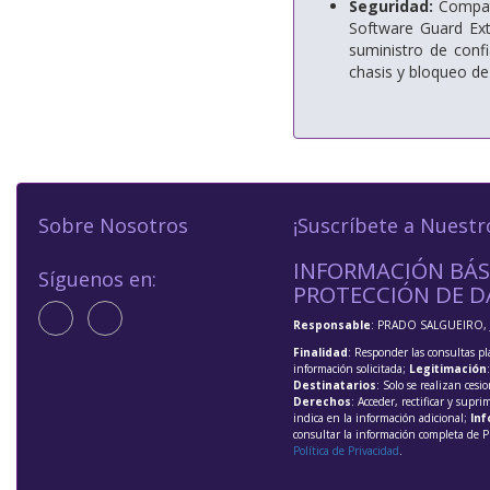
Seguridad:
Compati
Software Guard Exte
suministro de conf
chasis y bloqueo de 
Sobre Nosotros
¡Suscríbete a Nuestr
INFORMACIÓN BÁS
Síguenos en:
PROTECCIÓN DE D
Responsable
: PRADO SALGUEIRO, 
Finalidad
: Responder las consultas pl
información solicitada;
Legitimación
Destinatarios
: Solo se realizan cesio
Derechos
: Acceder, rectificar y supri
indica en la información adicional;
Inf
consultar la información completa de P
Política de Privacidad
.