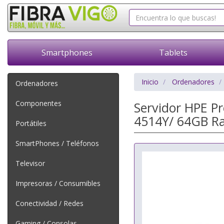
Smartphones
Tablets
Inicio
Ordenadores
Ordenadores
Componentes
Servidor HPE Pr
4514Y/ 64GB R
Portátiles
SmartPhones / Teléfonos
Televisor
Impresoras / Consumibles
Conectividad / Redes
Gaming / Consolas