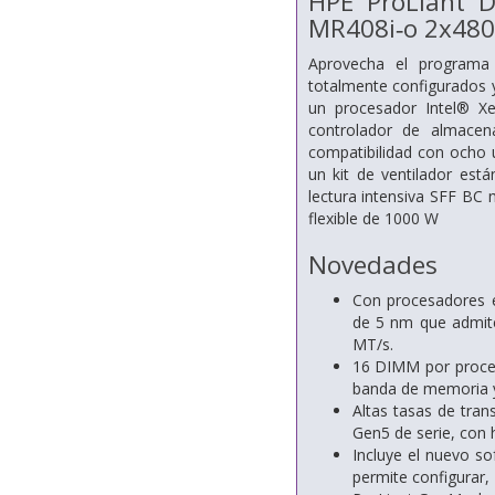
HPE ProLiant 
MR408i‑o 2x480
Aprovecha el programa
totalmente configurados 
un procesador Intel® X
controlador de almac
compatibilidad con ocho 
un kit de ventilador e
lectura intensiva SFF BC 
flexible de 1000 W
Novedades
Con procesadores e
de 5 nm que admit
MT/s.
16 DIMM por proce
banda de memoria y 
Altas tasas de tran
Gen5 de serie, con 
Incluye el nuevo so
permite configurar,