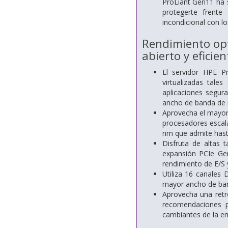
ProLiant Gen11 ha 
protegerte frent
incondicional con l
Rendimiento opt
abierto y eficien
El servidor HPE P
virtualizadas tal
aplicaciones segur
ancho de banda de 
Aprovecha el mayor
procesadores escala
nm que admite hast
Disfruta de altas 
expansión PCIe Ge
rendimiento de E/S y
Utiliza 16 canale
mayor ancho de ban
Aprovecha una retro
recomendaciones p
cambiantes de la e