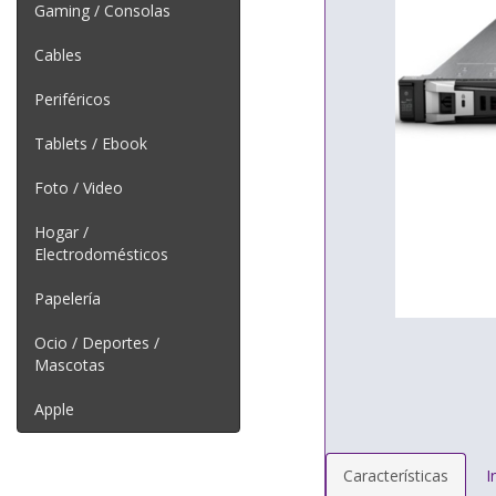
Gaming / Consolas
Cables
Periféricos
Tablets / Ebook
Foto / Video
Hogar /
Electrodomésticos
Papelería
Ocio / Deportes /
Mascotas
Apple
Características
I