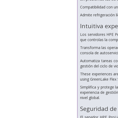
Compatibilidad con u
Admite refrigeración lí
Intuitiva exp
Los servidores HPE P
que controlas la comp
Transforma las operac
consola de autoservici
Automatiza tareas con
gestión del ciclo de v
These experiences are
using GreenLake Flex
Simplifica y protege
experiencia de gestió
nivel global.
Seguridad de 
El servidor HPE ProL