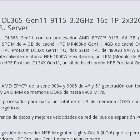
t DL365 Gen11 9115 3.2GHz 16c 1P 2x32
U Server
ant DL365 Gen11 con un procesador AMD EPYC™ 9115, 64 GB (
SPDM de 4 GB de caché HPE MR408i-o Gen11, 4GB de caché OCP 
ar HPE ProLiant DL3XX Gen11 1U, dos SSDs HPE de 480GB SATA 6G
fe caliente de titanio HPE 1000W Flex Ranura, un TPM (Módulo de Pl
sión HPE ProLiant DL3XX Gen11, un kit de bisel común HPE ProLiant G
 AMD EPYC™ de la serie 9004 y 9005 de 4.ª y 5.ª generación con t
 y 24 DIMM de memoria DDR5 de hasta 6400 MT/s.
 procesador para hasta un total de 6 TB de memoria DDR5 con
ergéticos.
erencia de datos y mejores velocidades de red del bus de expansión 
 gestión de servidor HPE Integrated Lights-Out 6 (iLO 6) que te perm
vidores HPE ProLiant Gen11 desde cualquier parte.