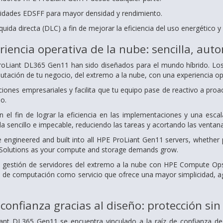
nidades EDSFF para mayor densidad y rendimiento.
quida directa (DLC) a fin de mejorar la eficiencia del uso energético y 
eriencia operativa de la nube: sencilla, aut
roLiant DL365 Gen11 han sido diseñados para el mundo híbrido. Los
utación de tu negocio, del extremo a la nube, con una experiencia op
iones empresariales y facilita que tu equipo pase de reactivo a proac
o.
 el fin de lograr la eficiencia en las implementaciones y una escal
ida sencillo e impecable, reduciendo las tareas y acortando las venta
 engineered and built into all HPE ProLiant Gen11 servers, whether
 Solutions as your compute and storage demands grow.
 la gestión de servidores del extremo a la nube con HPE Comput
n de computación como servicio que ofrece una mayor simplicidad, ag
confianza gracias al diseño: protección s
iant DL365 Gen11 se encuentra vinculado a la raíz de confianza de