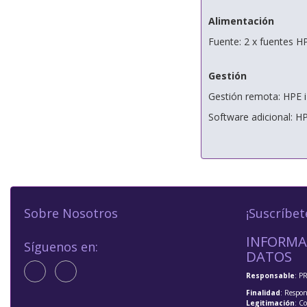
Alimentación
Fuente: 2 x fuentes H
Gestión
Gestión remota: HPE i
Software adicional:
Sobre Nosotros
¡Suscríbet
INFORMA
Síguenos en:
DATOS
Responsable
: P
Finalidad
: Respon
Legitimación
: C