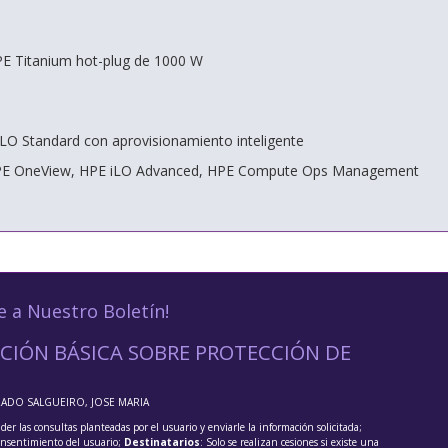
PE Titanium hot-plug de 1000 W
LO Standard con aprovisionamiento inteligente
 HPE OneView, HPE iLO Advanced, HPE Compute Ops Management
e a Nuestro Boletín!
CIÓN BÁSICA SOBRE PROTECCIÓN DE
RADO SALGUEIRO, JOSE MARIA
der las consultas planteadas por el usuario y enviarle la información solicitada;
onsentimiento del usuario;
Destinatarios
: Solo se realizan cesiones si existe una