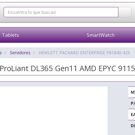
Tablets
SmartWatch
s
Servidores
HEWLETT PACKARD ENTERPRISE P81840-425
 ProLiant DL365 Gen11 AMD EPYC 911
M
P
E
Di