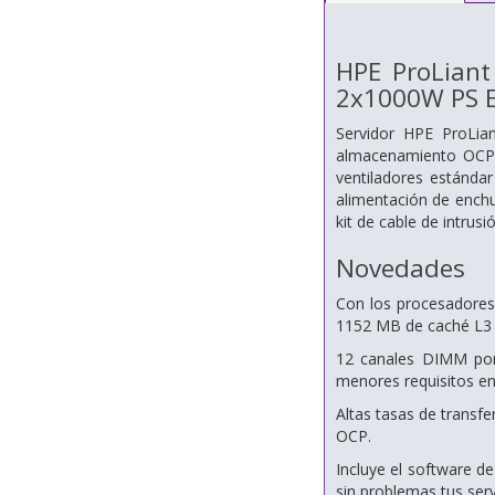
HPE ProLian
2x1000W PS E
Servidor HPE ProLi
almacenamiento OCP 
ventiladores estánd
alimentación de enchu
kit de cable de intru
Novedades
Con los procesadores
1152 MB de caché L3
12 canales DIMM por
menores requisitos en
Altas tasas de transf
OCP.
Incluye el software de
sin problemas tus ser