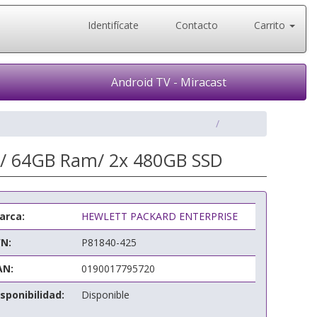
Identifícate
Contacto
Carrito
Android TV - Miracast
5/ 64GB Ram/ 2x 480GB SSD
arca:
HEWLETT PACKARD ENTERPRISE
/N:
P81840-425
AN:
0190017795720
sponibilidad:
Disponible