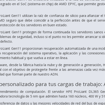
tegrado en el SoC (sistema en chip) de AMD EPYC, que permite gestio
oLiant Gen11 utilizan la raíz de confianza de silicio para afianzar 
D seguro que debe coincidir a la perfección antes de que el servid
protección de los servidores en buen estado.
roLiant Gen11 protegen de forma continuada los servidores sanos 
blemas de seguridad, incluso si el punto no les permite arrancar si id
 defecto.
oLiant Gen11 proporcionan recuperación automatizada de una inciden
 la recuperación del sistema operativo, la aplicación y las conexion
miento habitual y que vuelva a estar en línea.
oftware, desde la fábrica hasta la nube y de generación a generació
l con el objetivo de protegerte frente a las amenazas cada vez m
idad que forman parte de nuestro ADN.
ersonalizado para tus cargas de trabajo: Ac
rendimiento de computación. El servidor HPE ProLiant DL365 G
adora tecnología de 5 nm que admiten hasta 160 núcleos, 400 W y 5
ansferencia de datos y las mejores velocidades de red del bus de ex