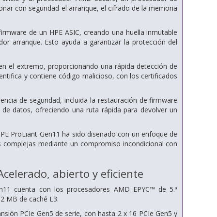
nar con seguridad el arranque, el cifrado de la memoria
el firmware de un HPE ASIC, creando una huella inmutable
or arranque. Esto ayuda a garantizar la protección del
en el extremo, proporcionando una rápida detección de
entifica y contiene código malicioso, con los certificados
cia de seguridad, incluida la restauración de firmware
es de datos, ofreciendo una ruta rápida para devolver un
n, HPE ProLiant Gen11 ha sido diseñado con un enfoque de
ás complejas mediante un compromiso incondicional con
elerado, abierto y eficiente
en11 cuenta con los procesadores AMD EPYC™ de 5.ª
12 MB de caché L3.
pansión PCIe Gen5 de serie, con hasta 2 x 16 PCIe Gen5 y