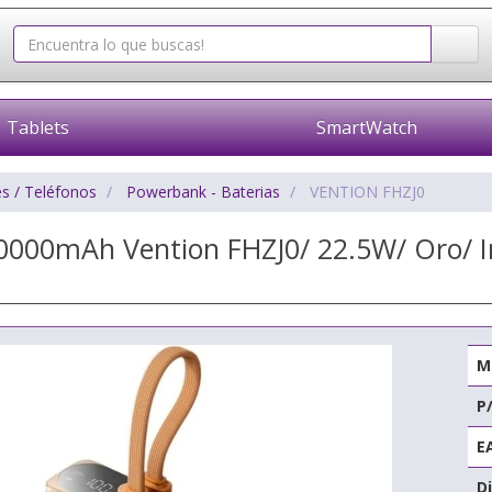
Tablets
SmartWatch
s / Teléfonos
Powerbank - Baterias
VENTION FHZJ0
000mAh Vention FHZJ0/ 22.5W/ Oro/ In
M
P
E
Di