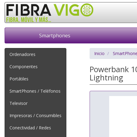
Smartphones
Inicio
SmartPhone
Ordenadores
Componentes
Powerbank 10
Lightning
Portátiles
SmartPhones / Teléfonos
Televisor
Impresoras / Consumibles
Conectividad / Redes