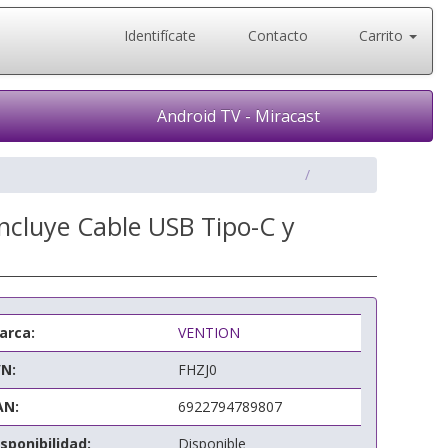
Identifícate
Contacto
Carrito
Android TV - Miracast
cluye Cable USB Tipo-C y
arca:
VENTION
/N:
FHZJ0
AN:
6922794789807
sponibilidad:
Disponible