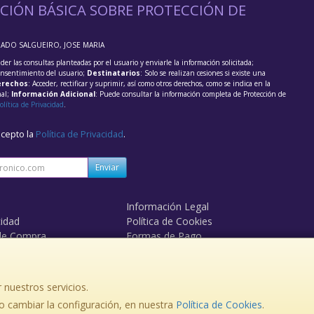
CIÓN BÁSICA SOBRE PROTECCIÓN DE
RADO SALGUEIRO, JOSE MARIA
der las consultas planteadas por el usuario y enviarle la información solicitada;
onsentimiento del usuario;
Destinatarios
: Solo se realizan cesiones si existe una
rechos
: Acceder, rectificar y suprimir, así como otros derechos, como se indica en la
nal;
Información Adicional
: Puede consultar la información completa de Protección de
olítica de Privacidad
.
acepto la
Política de Privacidad
.
Enviar
Información Legal
cidad
Política de Cookies
de Compra
Formas de Pago
 nuestros servicios.
 cambiar la configuración, en nuestra
Política de Cookies
.
, , , , España. - C.I.F.: 36174987N - Tfno: