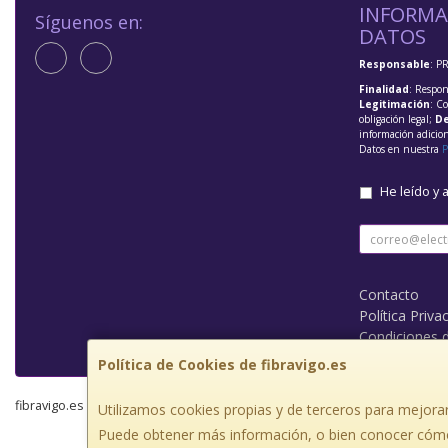
INFORMA
Síguenos en:
DATOS
Responsable
: P
Finalidad
: Respon
Legitimación
: C
obligación legal;
De
información adicio
Datos en nuestra
P
He leído y 
Contacto
Política Priva
Condiciones 
Política de Cookies de fibravigo.es
fibravigo.es © 2026
Utilizamos cookies propias y de terceros para mejorar
Puede obtener más información, o bien conocer cómo