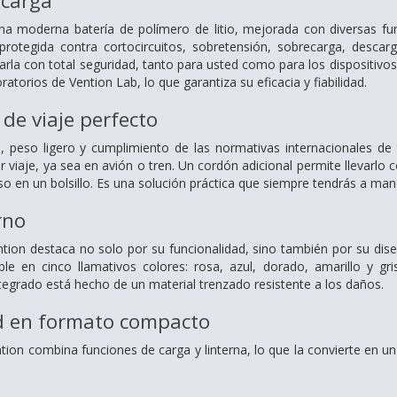
 carga
a una moderna batería de polímero de litio, mejorada con diversas f
protegida contra cortocircuitos, sobretensión, sobrecarga, descar
sarla con total seguridad, tanto para usted como para los dispositivo
ratorios de Vention Lab, lo que garantiza su eficacia y fiabilidad.
de viaje perfecto
peso ligero y cumplimiento de las normativas internacionales d
er viaje, ya sea en avión o tren. Un cordón adicional permite llevarl
so en un bolsillo. Es una solución práctica que siempre tendrás a ma
rno
ntion destaca no solo por su funcionalidad, sino también por su di
ble en cinco llamativos colores: rosa, azul, dorado, amarillo y g
integrado está hecho de un material trenzado resistente a los daños.
d en formato compacto
tion combina funciones de carga y linterna, lo que la convierte en un 