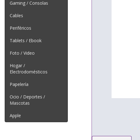
Gaming / Consolas
Cables
Periféricos
Tablets / Ebook
Foto / Video
Hogar /
Electrodomésticos
Papelería
Ocio / Deportes /
Mascotas
Apple