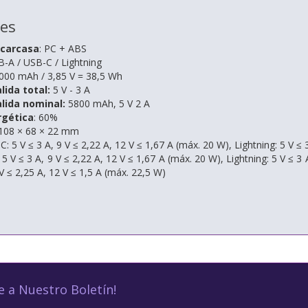
nes
 carcasa
: PC + ABS
B-A / USB-C / Lightning
000 mAh / 3,85 V = 38,5 Wh
lida total:
5 V - 3 A
lida nominal:
5800 mAh, 5 V 2 A
rgética
: 60%
108 × 68 × 22 mm
C: 5 V ≤ 3 A, 9 V ≤ 2,22 A, 12 V ≤ 1,67 A (máx. 20 W), Lightning: 5 V ≤ 
 5 V ≤ 3 A, 9 V ≤ 2,22 A, 12 V ≤ 1,67 A (máx. 20 W), Lightning: 5 V ≤ 3
 V ≤ 2,25 A, 12 V ≤ 1,5 A (máx. 22,5 W)
e a Nuestro Boletín!