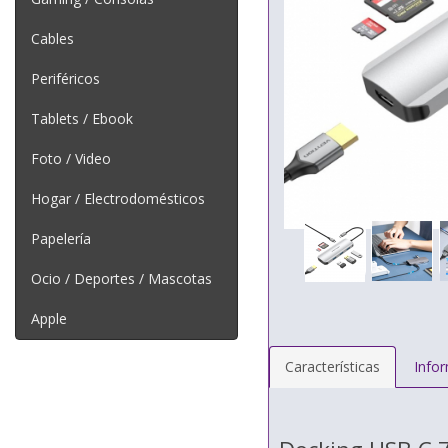
Cables
Periféricos
Tablets / Ebook
Foto / Video
Hogar / Electrodomésticos
Papelería
Ocio / Deportes / Mascotas
Apple
Características
Info