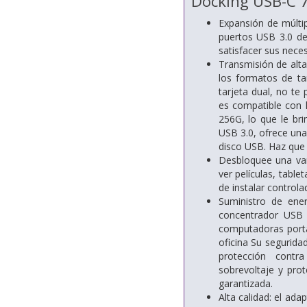
Docking USB-C 7
Expansión de múlti
puertos USB 3.0 de
satisfacer sus neces
Transmisión de alt
los formatos de ta
tarjeta dual, no te
es compatible con 
256G, lo que le bri
USB 3.0, ofrece una
disco USB. Haz que 
Desbloquee una var
ver películas, tabl
de instalar controla
Suministro de ene
concentrador USB 
computadoras portá
oficina Su segurida
protección contra
sobrevoltaje y pro
garantizada.
Alta calidad: el ad