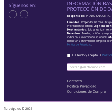
INFORMACIÓN BÁS
Síguenos en:
PROTECCIÓN DE D
Responsable
: PRADO SALGUEIRO, 
Finalidad
: Responder las consultas pl
información solicitada;
Legitimación
Destinatarios
: Solo se realizan cesio
Derechos
: Acceder, rectificar y supri
indica en la información adicional;
Inf
consultar la información completa de P
Política de Privacidad
.
He leído y acepto la
Polític
Contacto
Política Privacidad
Condiciones de Compra
fibravigo.es © 2026