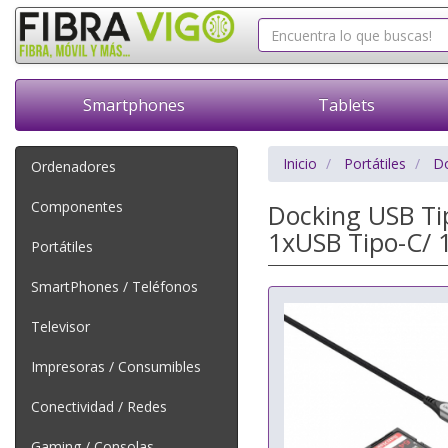
Smartphones
Tablets
Inicio
Portátiles
Do
Ordenadores
Componentes
Docking USB Ti
1xUSB Tipo-C/ 1
Portátiles
SmartPhones / Teléfonos
Televisor
Impresoras / Consumibles
Conectividad / Redes
Gaming / Consolas