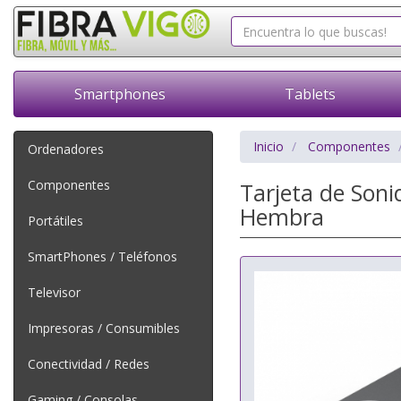
Smartphones
Tablets
Inicio
Componentes
Ordenadores
Componentes
Tarjeta de Soni
Hembra
Portátiles
SmartPhones / Teléfonos
Televisor
Impresoras / Consumibles
Conectividad / Redes
Gaming / Consolas