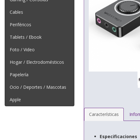
Cables
Periféricos
Tablets / Ebook
Foto / Video
Hogar / Electrodomésticos
Papelería
Ocio / Deportes / Mascotas
Apple
Características
Info
Especificaciones