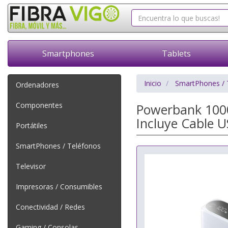
Smartphones
Tablets
Inicio
SmartPhones / 
Ordenadores
Componentes
Powerbank 100
Incluye Cable U
Portátiles
SmartPhones / Teléfonos
Televisor
Impresoras / Consumibles
Conectividad / Redes
Gaming / Consolas