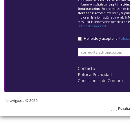
Finalidad
: Responder las consultas pl
información solicitada;
Legitimación
Destinatarios
: Solo se realizan cesio
Derechos
: Acceder, rectificar y supri
indica en la información adicional;
Inf
consultar la información completa de P
Política de Privacidad
.
He leído y acepto la
Polític
Contacto
Política Privacidad
Condiciones de Compra
fibravigo.es © 2026
, , , , Españ