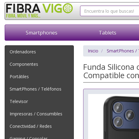
Smartphones
Tablets
Inicio
SmartPhones / 
Ordenadores
Componentes
Funda Silicona
Compatible con
Portátiles
SmartPhones / Teléfonos
Televisor
Impresoras / Consumibles
Conectividad / Redes
Gaming / Consolas