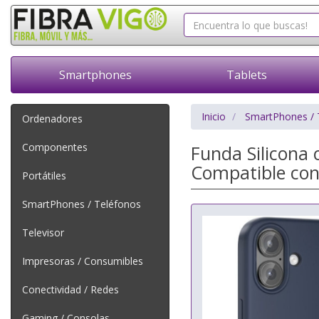
Smartphones
Tablets
Inicio
SmartPhones / 
Ordenadores
Componentes
Funda Silicona
Compatible con
Portátiles
SmartPhones / Teléfonos
Televisor
Impresoras / Consumibles
Conectividad / Redes
Gaming / Consolas