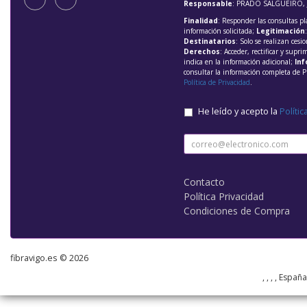
Responsable
: PRADO SALGUEIRO, 
Finalidad
: Responder las consultas pl
información solicitada;
Legitimación
Destinatarios
: Solo se realizan cesio
Derechos
: Acceder, rectificar y supri
indica en la información adicional;
Inf
consultar la información completa de P
Política de Privacidad
.
He leído y acepto la
Polític
Contacto
Política Privacidad
Condiciones de Compra
fibravigo.es © 2026
, , , , Españ