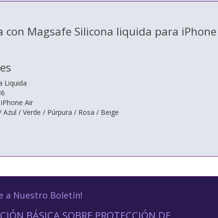
 con Magsafe Silicona liquida para iPhone
nes
a Liquida
36
iPhone Air
 Azul / Verde / Púrpura / Rosa / Beige
e a Nuestro Boletín!
CIÓN BÁSICA SOBRE PROTECCIÓN DE