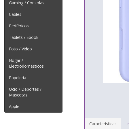
Gaming / Consolas
Cables
Periféricos
Tablets / Ebook
Foto / Video
Hogar /
Electrodomésticos
Papelería
Ocio / Deportes /
Mascotas
Apple
Características
I