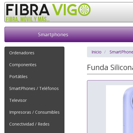
Smartphones
Inicio
SmartPhone
Ordenadores
Componentes
Funda Silico
Portátiles
SmartPhones / Teléfonos
Televisor
Impresoras / Consumibles
Conectividad / Redes