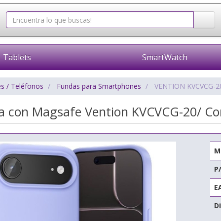
Tablets
SmartWatch
s / Teléfonos
Fundas para Smartphones
VENTION KVCVCG-2
na con Magsafe Vention KVCVCG-20/ Com
M
P
E
Di