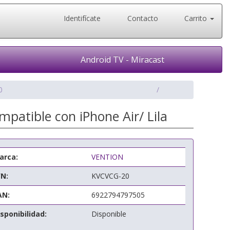
Identifícate
Contacto
Carrito
Android TV - Miracast
0
patible con iPhone Air/ Lila
arca:
VENTION
/N:
KVCVCG-20
AN:
6922794797505
sponibilidad:
Disponible