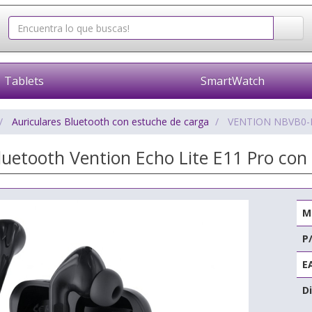
Tablets
SmartWatch
Auriculares Bluetooth con estuche de carga
VENTION NBVB0-
luetooth Vention Echo Lite E11 Pro co
M
P
E
Di