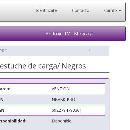
Identifícate
Contacto
Carrito
Android TV - Miracast
PRO
n estuche de carga/ Negros
arca:
VENTION
/N:
NBVB0-PRO
AN:
6922794793361
sponibilidad:
Disponible