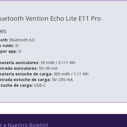
luetooth Vention Echo Lite E11 Pro
nes
ooth:
Bluetooth 6.0
 ruido:
Sí
 por app:
Sí
atería auriculares:
30 mAh / 0.111 Wh
trada auriculares:
5V⎓30 mA
batería estuche de carga:
300 mAh / 1.11 Wh
ntrada estuche de carga:
5V⎓250 mA
stuche de carga:
USB-C
e a Nuestro Boletín!