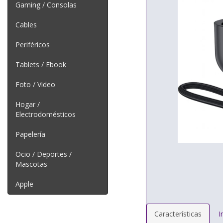
Gaming / Consolas
Cables
Periféricos
Tablets / Ebook
Foto / Video
Hogar /
Electrodomésticos
Papelería
Ocio / Deportes /
Mascotas
Apple
Características
I