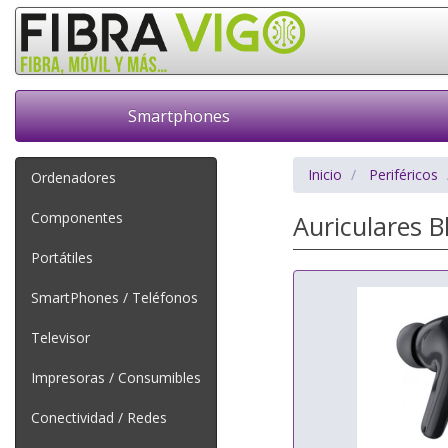
Smartphones
Inicio
Periféricos
Ordenadores
Componentes
Auriculares B
Portátiles
SmartPhones / Teléfonos
Televisor
Impresoras / Consumibles
Conectividad / Redes