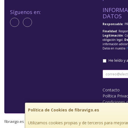
INFORMA
Síguenos en:
DATOS
Responsable
: P
Finalidad
: Respon
Legitimación
: C
obligación legal;
De
información adicio
Datos en nuestra
P
He leído y 
Contacto
Política Priva
Condiciones 
Política de Cookies de fibravigo.es
fibravigo.es © 2026
Utilizamos cookies propias y de terceros para mejorar