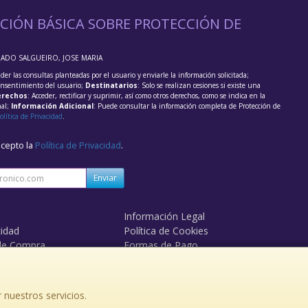
CIÓN BÁSICA SOBRE PROTECCIÓN DE
RADO SALGUEIRO, JOSE MARIA
der las consultas planteadas por el usuario y enviarle la información solicitada;
onsentimiento del usuario;
Destinatarios
: Solo se realizan cesiones si existe una
rechos
: Acceder, rectificar y suprimir, así como otros derechos, como se indica en la
nal;
Información Adicional
: Puede consultar la información completa de Protección de
olítica de Privacidad
.
acepto la
Política de Privacidad
.
Enviar
Información Legal
cidad
Política de Cookies
de Compra
Formas de Pago
 nuestros servicios.