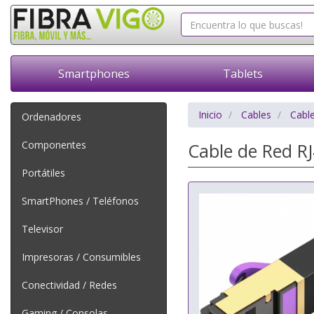
Smartphones
Tablets
Inicio
Cables
Cabl
Ordenadores
Componentes
Cable de Red R
Portátiles
SmartPhones / Teléfonos
Televisor
Impresoras / Consumibles
Conectividad / Redes
Gaming / Consolas