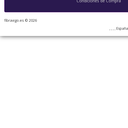
Condiciones de Compra
fibravigo.es © 2026
, , , , Españ