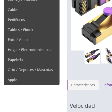
Cables
Periféricos
Tablets / Ebook
Foto / Video
Hogar / Electrodomésticos
Papelería
Ocio / Deportes / Mascotas
Apple
Características
Info
Velocidad