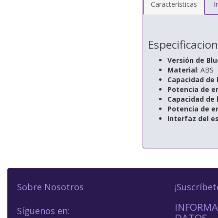
Características
I
Especificacio
Versión de Bl
Material
: ABS
Capacidad de l
Potencia de en
Capacidad de l
Potencia de e
Interfaz del e
Sobre Nosotros
¡Suscríbet
INFORMA
Síguenos en:
DATOS