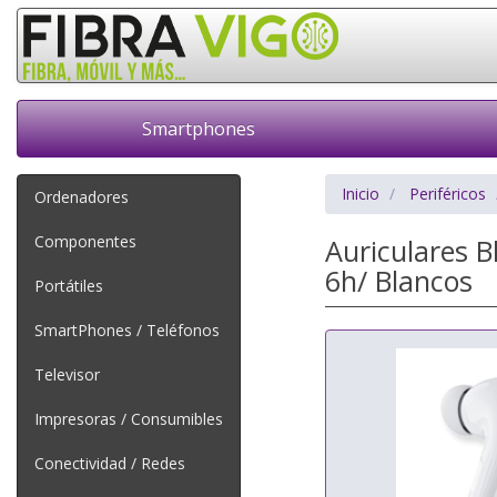
Smartphones
Inicio
Periféricos
Ordenadores
Componentes
Auriculares B
6h/ Blancos
Portátiles
SmartPhones / Teléfonos
Televisor
Impresoras / Consumibles
Conectividad / Redes