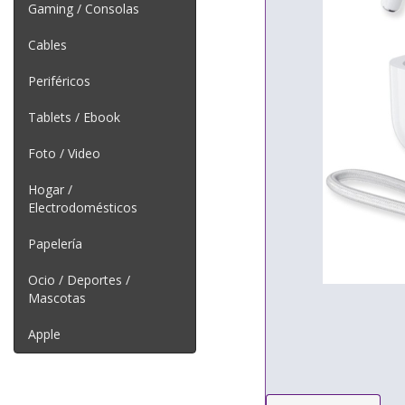
Gaming / Consolas
Cables
Periféricos
Tablets / Ebook
Foto / Video
Hogar /
Electrodomésticos
Papelería
Ocio / Deportes /
Mascotas
Apple