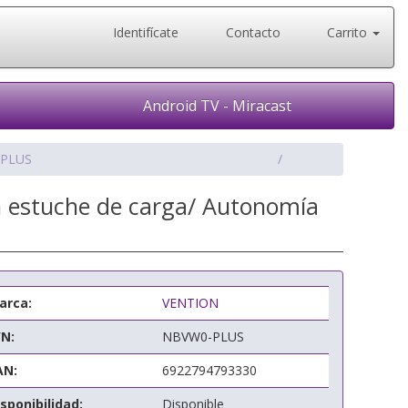
Identifícate
Contacto
Carrito
Android TV - Miracast
-PLUS
on estuche de carga/ Autonomía
arca:
VENTION
/N:
NBVW0-PLUS
AN:
6922794793330
sponibilidad:
Disponible