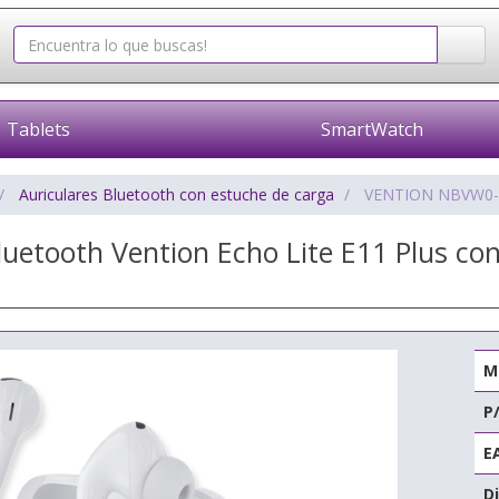
Tablets
SmartWatch
Auriculares Bluetooth con estuche de carga
VENTION NBVW0
luetooth Vention Echo Lite E11 Plus c
M
P
E
Di