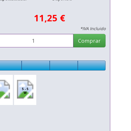
11,25 €
*IVA Incluido
Comprar
5 - 5
W