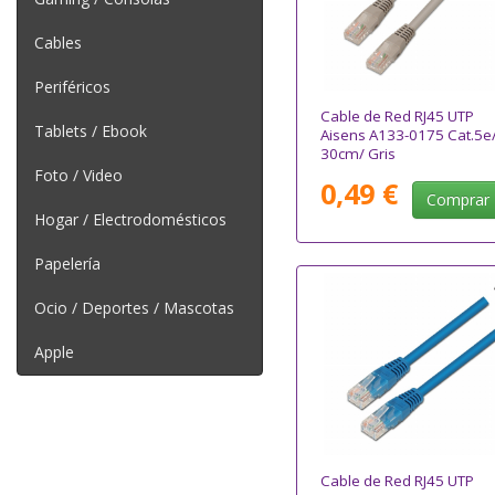
Cables
Periféricos
Cable de Red RJ45 UTP
Tablets / Ebook
Aisens A133-0175 Cat.5e
30cm/ Gris
Foto / Video
0,49 €
Comprar
Hogar / Electrodomésticos
Papelería
Ocio / Deportes / Mascotas
Apple
Cable de Red RJ45 UTP