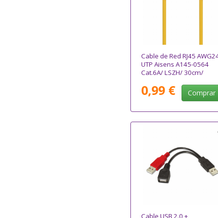
Cable de Red RJ45 AWG2
UTP Aisens A145-0564
Cat.6A/ LSZH/ 30cm/
Amarillo
0,99 €
Comprar
Cable USB 2.0 +