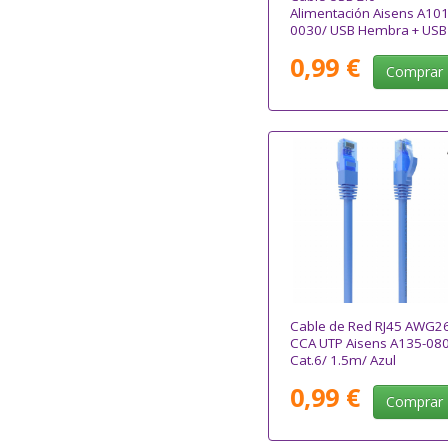
Alimentación Aisens A101
0030/ USB Hembra + USB
Macho - USB Macho/ Hast
0,99 €
2.5W/ 60Mbps/ 15cm/
Comprar
Negro/ Rojo
Cable de Red RJ45 AWG2
CCA UTP Aisens A135-08
Cat.6/ 1.5m/ Azul
0,99 €
Comprar