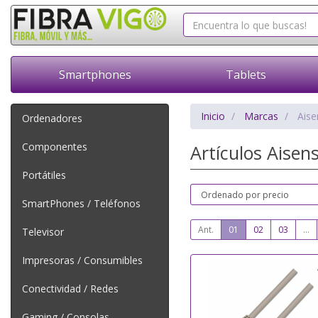
Smartphones
Tablets
Inicio
Marcas
Aise
Ordenadores
Componentes
Artículos Aisen
Portátiles
SmartPhones / Teléfonos
Ant.
01
02
03
...
Televisor
Impresoras / Consumibles
Conectividad / Redes
Gaming / Consolas