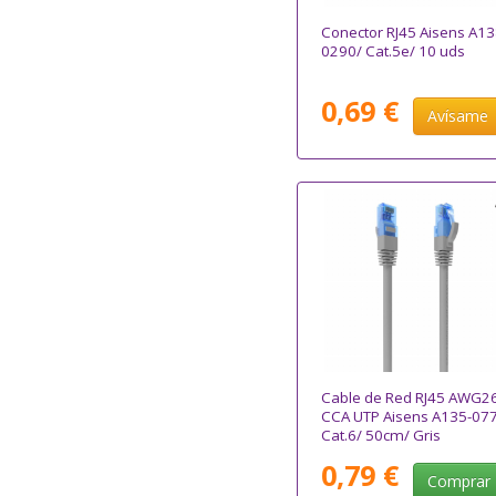
Conector RJ45 Aisens A13
0290/ Cat.5e/ 10 uds
0,69 €
Avísame
Cable de Red RJ45 AWG2
CCA UTP Aisens A135-07
Cat.6/ 50cm/ Gris
0,79 €
Comprar