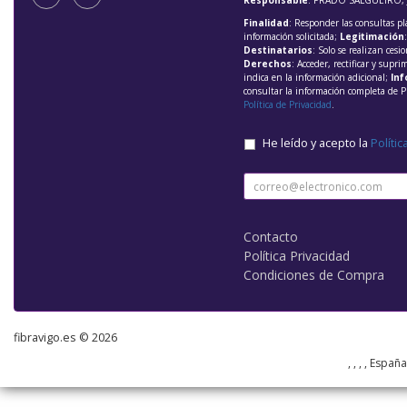
Responsable
: PRADO SALGUEIRO, 
Finalidad
: Responder las consultas pl
información solicitada;
Legitimación
Destinatarios
: Solo se realizan cesio
Derechos
: Acceder, rectificar y supri
indica en la información adicional;
Inf
consultar la información completa de P
Política de Privacidad
.
He leído y acepto la
Polític
Contacto
Política Privacidad
Condiciones de Compra
fibravigo.es © 2026
, , , , Españ