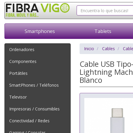
Smartphones
Tablets
Inicio
Cables
Cable
Ordenadores
Componentes
Cable USB Tipo-
Lightning Mach
Portátiles
Blanco
SmartPhones / Teléfonos
Televisor
Impresoras / Consumibles
Conectividad / Redes
Gaming / Consolas