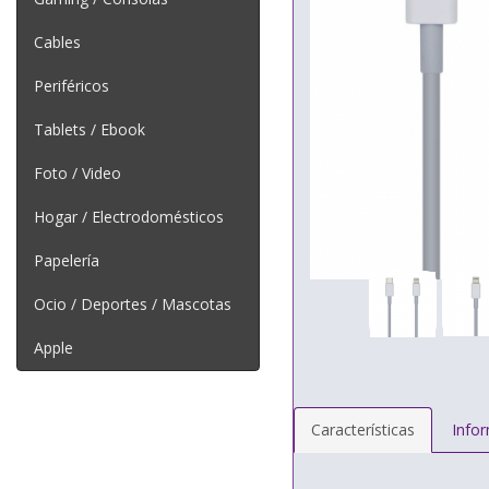
Cables
Periféricos
Tablets / Ebook
Foto / Video
Hogar / Electrodomésticos
Papelería
Ocio / Deportes / Mascotas
Apple
Características
Info