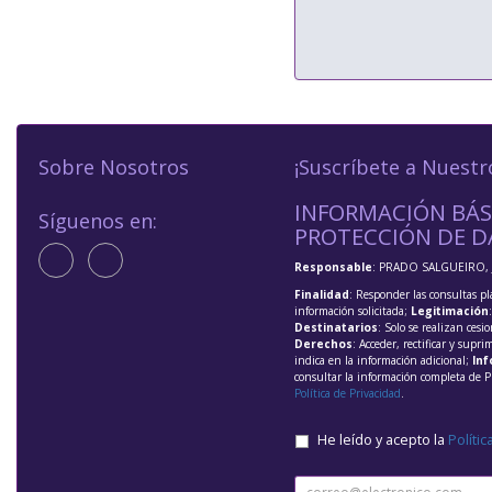
Sobre Nosotros
¡Suscríbete a Nuestr
INFORMACIÓN BÁS
Síguenos en:
PROTECCIÓN DE D
Responsable
: PRADO SALGUEIRO, 
Finalidad
: Responder las consultas pl
información solicitada;
Legitimación
Destinatarios
: Solo se realizan cesio
Derechos
: Acceder, rectificar y supri
indica en la información adicional;
Inf
consultar la información completa de P
Política de Privacidad
.
He leído y acepto la
Polític