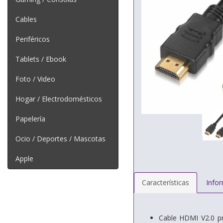
Cables
Periféricos
Tablets / Ebook
Foto / Video
Hogar / Electrodomésticos
Papelería
Ocio / Deportes / Mascotas
Apple
Características
Info
Cable HDMI V2.0 p