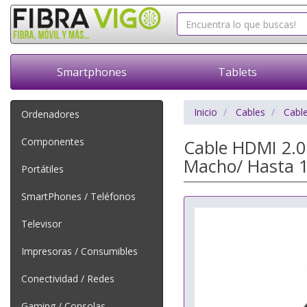
Smartphones
Tablets
Inicio
Cables
Cabl
Ordenadores
Componentes
Cable HDMI 2.0
Macho/ Hasta 1
Portátiles
SmartPhones / Teléfonos
Televisor
Impresoras / Consumibles
Conectividad / Redes
Gaming / Consolas