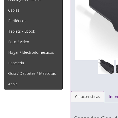
Cables
Periféricos
Tablets / Ebook
Foto / Video
Hogar / Electrodomésticos
Papelería
Ocio / Deportes / Mascotas
Apple
Características
Info