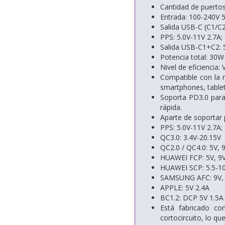
Cantidad de puerto
Entrada: 100-240V 
Salida USB-C (C1/C2)
PPS: 5.0V-11V 2.7A;
Salida USB-C1+C2: 
Potencia total: 30W
Nivel de eficiencia: V
Compatible con la m
smartphones, table
Soporta PD3.0 para
rápida.
Aparte de soportar 
PPS: 5.0V-11V 2.7A;
QC3.0: 3.4V-20.15V
QC2.0 / QC4.0: 5V, 
HUAWEI FCP: 5V, 9V
HUAWEI SCP: 5.5-10
SAMSUNG AFC: 9V,
APPLE: 5V 2.4A
BC1.2: DCP 5V 1.5A
Está fabricado con
cortocircuito, lo qu