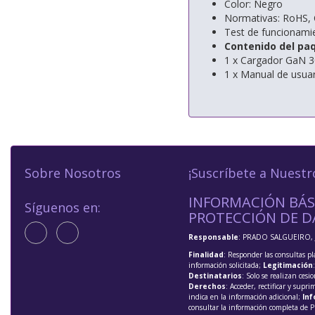
Color: Negro
Normativas: RoHS,
Test de funcionami
Contenido del pa
1 x Cargador GaN 
1 x Manual de usuar
Sobre Nosotros
¡Suscríbete a Nuestr
INFORMACIÓN BÁS
Síguenos en:
PROTECCIÓN DE D
Responsable
: PRADO SALGUEIRO, 
Finalidad
: Responder las consultas pl
información solicitada;
Legitimación
Destinatarios
: Solo se realizan cesio
Derechos
: Acceder, rectificar y supri
indica en la información adicional;
Inf
consultar la información completa de P