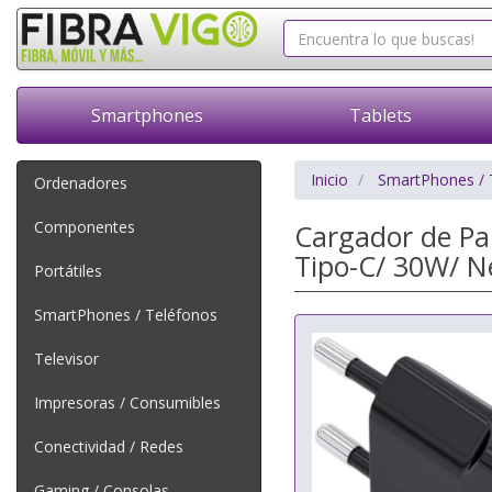
Smartphones
Tablets
Inicio
SmartPhones / 
Ordenadores
Componentes
Cargador de P
Tipo-C/ 30W/ N
Portátiles
SmartPhones / Teléfonos
Televisor
Impresoras / Consumibles
Conectividad / Redes
Gaming / Consolas