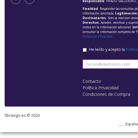
Responsable
: PRADO SALGUEIRO, 
Finalidad
: Responder las consultas pl
información solicitada;
Legitimación
Destinatarios
: Solo se realizan cesio
Derechos
: Acceder, rectificar y supri
indica en la información adicional;
Inf
consultar la información completa de P
Política de Privacidad
.
He leído y acepto la
Polític
Contacto
Política Privacidad
Condiciones de Compra
fibravigo.es © 2026
, , , , Españ