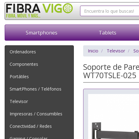
Smartphones
Tablets
Inicio
Televisor
So
Ordenadores
Componentes
Soporte de Pare
WT70TSLE-025 p
Portátiles
SmartPhones / Teléfonos
Televisor
Impresoras / Consumibles
Conectividad / Redes
Gaming / Consolas