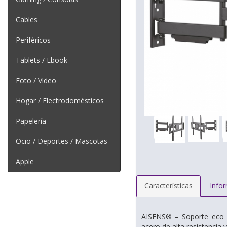
Cables
Periféricos
Tablets / Ebook
Foto / Video
Hogar / Electrodomésticos
Papelería
Ocio / Deportes / Mascotas
Apple
Características
Info
AISENS® – Soporte eco gi
acero de alta resistencia 