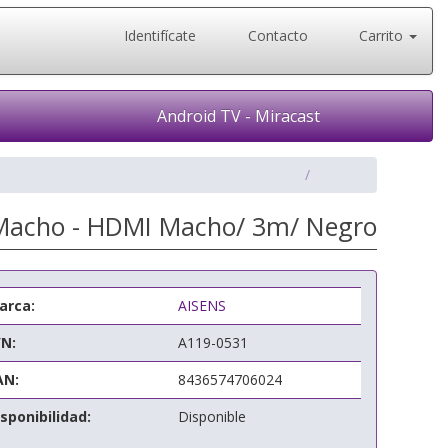
Identifícate
Contacto
Carrito
Android TV - Miracast
 Macho - HDMI Macho/ 3m/ Negro
arca:
AISENS
/N:
A119-0531
AN:
8436574706024
sponibilidad:
Disponible