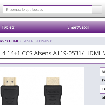
Tablets
SmartWatch
ables HDMI
AISENS A119-0531
.4 14+1 CCS Aisens A119-0531/ HDMI
M
P
E
Di