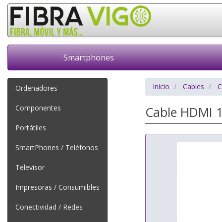
Smartphones
Inicio
Cables
C
Ordenadores
Componentes
Cable HDMI 1
Portátiles
SmartPhones / Teléfonos
Televisor
Impresoras / Consumibles
Conectividad / Redes