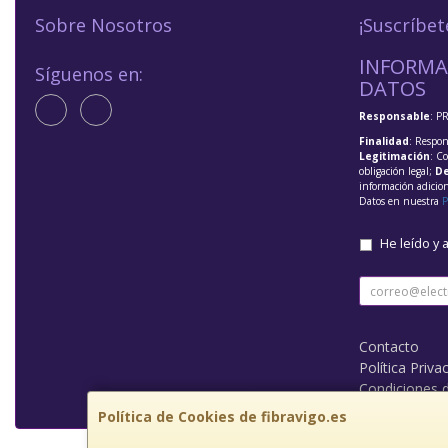
Sobre Nosotros
¡Suscríbet
INFORMA
Síguenos en:
DATOS
Responsable
: P
Finalidad
: Respon
Legitimación
: C
obligación legal;
De
información adicio
Datos en nuestra
P
He leído y 
Contacto
Política Priva
Condiciones 
Política de Cookies de fibravigo.es