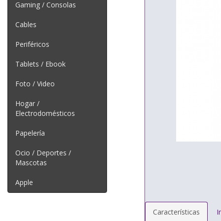
Gaming / Consolas
Cables
Periféricos
Tablets / Ebook
Foto / Video
Hogar /
Electrodomésticos
Papelería
Ocio / Deportes /
Mascotas
Apple
Características
I