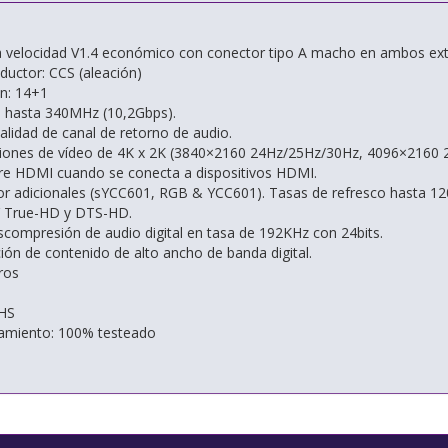
a velocidad V1.4 económico con conector tipo A macho en ambos ex
ductor: CCS (aleación)
n: 14+1
 hasta 340MHz (10,2Gbps).
alidad de canal de retorno de audio.
ciones de vídeo de 4K x 2K (3840×2160 24Hz/25Hz/30Hz, 4096×2160 2
re HDMI cuando se conecta a dispositivos HDMI.
or adicionales (sYCC601, RGB & YCC601). Tasas de refresco hasta 1
 True-HD y DTS-HD.
scompresión de audio digital en tasa de 192KHz con 24bits.
ión de contenido de alto ancho de banda digital.
ros
HS
namiento: 100% testeado