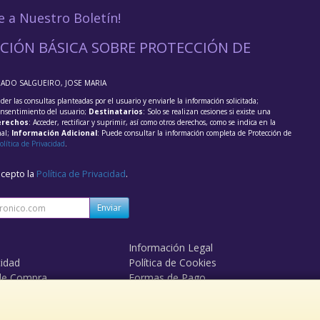
e a Nuestro Boletín!
CIÓN BÁSICA SOBRE PROTECCIÓN DE
RADO SALGUEIRO, JOSE MARIA
der las consultas planteadas por el usuario y enviarle la información solicitada;
onsentimiento del usuario;
Destinatarios
: Solo se realizan cesiones si existe una
rechos
: Acceder, rectificar y suprimir, así como otros derechos, como se indica en la
nal;
Información Adicional
: Puede consultar la información completa de Protección de
olítica de Privacidad
.
acepto la
Política de Privacidad
.
Enviar
Información Legal
cidad
Política de Cookies
de Compra
Formas de Pago